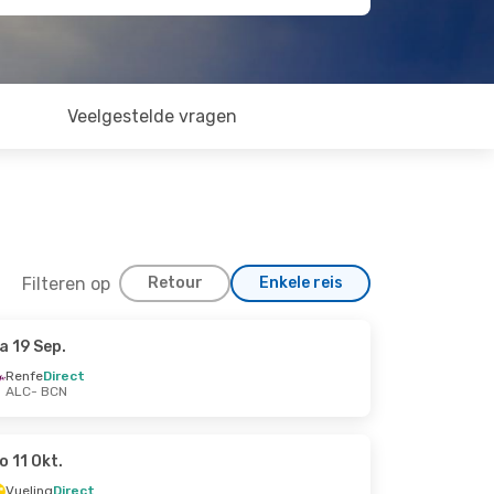
Veelgestelde vragen
Filteren op
Retour
Enkele reis
a 19 Sep.
Renfe
Direct
ALC
- BCN
o 11 Okt.
Vueling
Direct