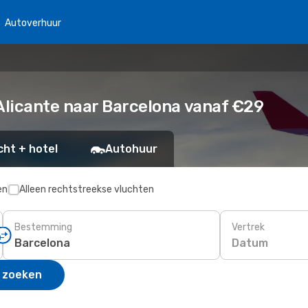
Autoverhuur
licante naar Barcelona vanaf €29
cht + hotel
Autohuur
en
Alleen rechtstreekse vluchten
Bestemming
Vertrek
Datum
 zoeken