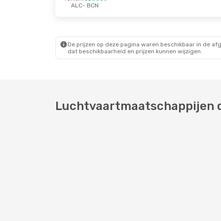
ALC
- BCN
Za 10 Okt.
- Wo 14 Okt.
Do 20 Aug.
- Ma
Vueling
Direct
Renfe
Direct
ALC
- BCN
ALC
- BCN
Renfe
Direct
Vueling
Direct
BCN
- ALC
BCN
- ALC
De prijzen op deze pagina waren beschikbaar in de af
dat beschikbaarheid en prijzen kunnen wijzigen.
Luchtvaartmaatschappijen di