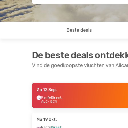
Beste deals
De beste deals ontdek
Vind de goedkoopste vluchten van Alica
Za 12 Sep.
Za 29 Aug.
- Ma 31 Aug.
Di 15 Sep.
- Za 1
Renfe
Direct
ALC
- BCN
Vueling
Direct
Renfe
Direct
ALC
- BCN
ALC
- BCN
Renfe
Direct
Vueling
Direct
BCN
- ALC
BCN
- ALC
Ma 19 Okt.
Renfe
Direct