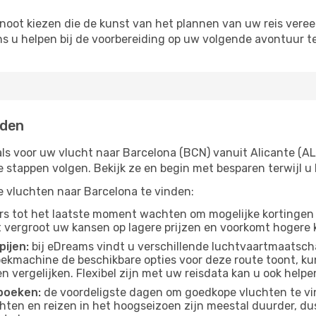
noot kiezen die de kunst van het plannen van uw reis vere
ns u helpen bij de voorbereiding op uw volgende avontuur te
nden
ls voor uw vlucht naar Barcelona (BCN) vanuit Alicante (ALC
ge stappen volgen. Bekijk ze en begin met besparen terwijl
pe vluchten naar Barcelona te vinden:
s tot het laatste moment wachten om mogelijke kortingen 
t vergroot uw kansen op lagere prijzen en voorkomt hogere k
pijen:
bij eDreams vindt u verschillende luchtvaartmaatsch
ekmachine de beschikbare opties voor deze route toont, ku
 vergelijken. Flexibel zijn met uw reisdata kan u ook helpe
boeken:
de voordeligste dagen om goedkope vluchten te vi
ten en reizen in het hoogseizoen zijn meestal duurder, d