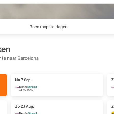
Goedkoopste dagen
ken
nte naar Barcelona
Ma 7 Sep.
Z
9 Sep.
Wo 21 Okt.
- Za 24 Okt.
Renfe
Direct
ALC
- BCN
Renfe
Direct
ALC
- BCN
Vueling
Direct
BCN
- ALC
Zo 23 Aug.
Z
Renfe
Direct