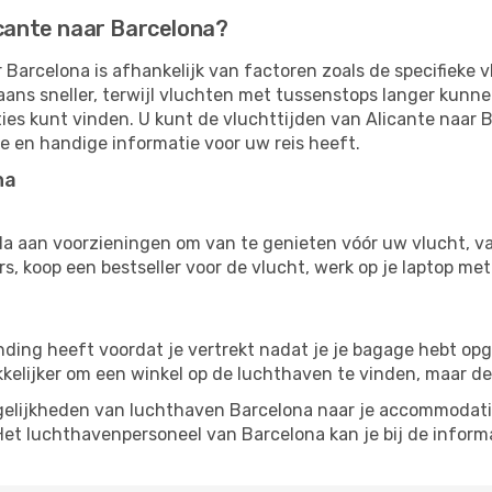
icante naar Barcelona?
 Barcelona is afhankelijk van factoren zoals de specifieke 
aans sneller, terwijl vluchten met tussenstops langer kunn
ies kunt vinden. U kunt de vluchttijden van Alicante naar 
te en handige informatie voor uw reis heeft.
na
la aan voorzieningen om van te genieten vóór uw vlucht, v
, koop een bestseller voor de vlucht, werk op je laptop met 
inding heeft voordat je vertrekt nadat je je bagage hebt op
kkelijker om een ​​winkel op de luchthaven te vinden, maar d
elijkheden van luchthaven Barcelona naar je accommodatie, 
Het luchthavenpersoneel van Barcelona kan je bij de informa