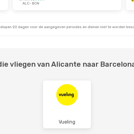
ALC
- BCN
 24 Aug.
Do 24 Sep.
- Zo 27 Sep.
Renfe
Direct
ALC
- BCN
Vueling
Direct
BCN
- ALC
gelopen 20 dagen voor de aangegeven periodes en dienen niet te worden besch
e vliegen van Alicante naar Barcelon
Vueling