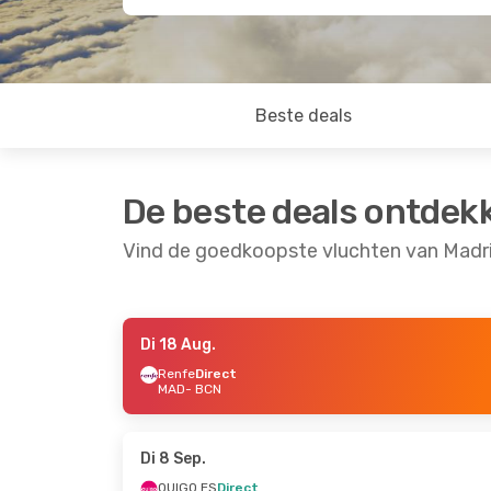
Beste deals
De beste deals ontdek
Vind de goedkoopste vluchten van Madri
Di 18 Aug.
Ma 31 Aug.
- Di 1 Sep.
Do 24 Sep.
- Ma 
Renfe
Direct
MAD
- BCN
Renfe
Direct
OUIGO ES
Direct
MAD
- BCN
MAD
- BCN
OUIGO ES
Direct
Renfe
Direct
BCN
- MAD
BCN
- MAD
Di 8 Sep.
OUIGO ES
Direct