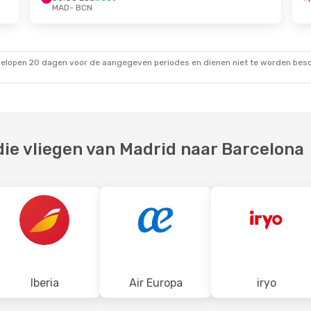
MAD
- BCN
 Okt.
Zo 25 Okt.
- Zo 25 Okt.
Iberia
Direct
MAD
- BCN
Iberia
Direct
BCN
- MAD
gelopen 20 dagen voor de aangegeven periodes en dienen niet te worden besch
ie vliegen van Madrid naar Barcelona
Iberia
Air Europa
iryo