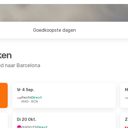
Goedkoopste dagen
ken
d naar Barcelona
Vr 4 Sep.
M
28 Sep.
Di 15 Sep.
- Wo 16 Sep.
Renfe
Direct
MAD
- BCN
OUIGO ES
Direct
MAD
- BCN
OUIGO ES
Direct
BCN
- MAD
Di 20 Okt.
Z
OUIGO ES
Direct