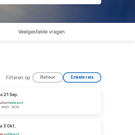
Veelgestelde vragen
Filteren op
Retour
Enkele reis
a 21 Sep.
Renfe
Direct
MAD
- BCN
a 3 Okt.
Iryo
Direct