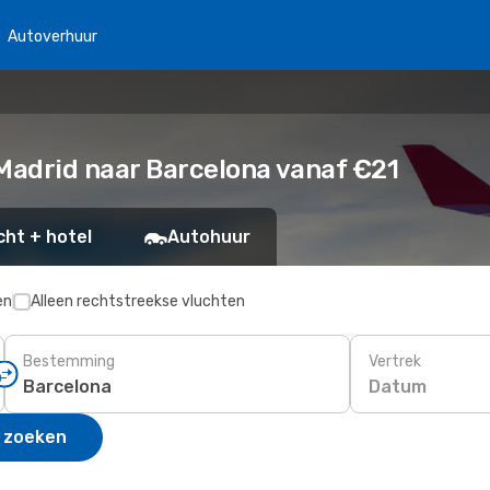
Autoverhuur
Madrid naar Barcelona vanaf €21
cht + hotel
Autohuur
en
Alleen rechtstreekse vluchten
Bestemming
Vertrek
Datum
 zoeken