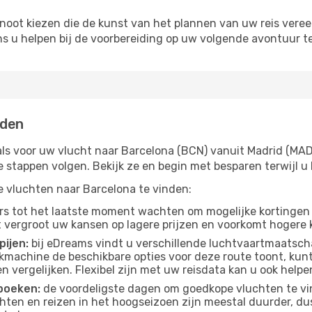
noot kiezen die de kunst van het plannen van uw reis vere
ns u helpen bij de voorbereiding op uw volgende avontuur te
nden
als voor uw vlucht naar Barcelona (BCN) vanuit Madrid (MAD)
ge stappen volgen. Bekijk ze en begin met besparen terwijl
pe vluchten naar Barcelona te vinden:
s tot het laatste moment wachten om mogelijke kortingen 
t vergroot uw kansen op lagere prijzen en voorkomt hogere k
pijen:
bij eDreams vindt u verschillende luchtvaartmaatsch
kmachine de beschikbare opties voor deze route toont, kunt
 vergelijken. Flexibel zijn met uw reisdata kan u ook helpe
boeken:
de voordeligste dagen om goedkope vluchten te vi
ten en reizen in het hoogseizoen zijn meestal duurder, d