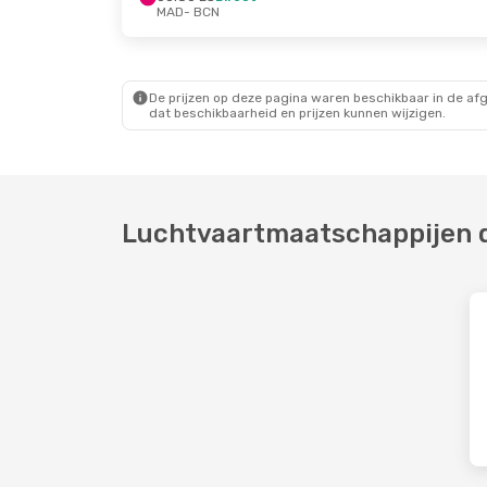
MAD
- BCN
Za 15 Aug.
- Vr 21 Aug.
Wo 7 Okt.
- Zo 11
OUIGO ES
Direct
OUIGO ES
Direct
MAD
- BCN
MAD
- BCN
OUIGO ES
Direct
Renfe
Direct
BCN
- MAD
BCN
- MAD
De prijzen op deze pagina waren beschikbaar in de af
dat beschikbaarheid en prijzen kunnen wijzigen.
Luchtvaartmaatschappijen d