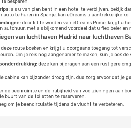
 te besparen.
ips:
als u van plan bent in een hotel te verblijven, bekijk 
en auto te huren in Spanje, kan eDreams u aantrekkelijke ko
iedingen:
door lid te worden van eDreams Prime, krijgt u he
n autohuur, met als bijkomend voordeel dat u flexibeler en 
iegen van luchthaven Madrid naar luchthaven B
 deze route boeken en krijgt u doorgaans toegang tot vers
euren. Om je reis nog aangenamer te maken, kun je ook de 
sonderdrukking:
deze kan bijdragen aan een rustigere omg
de cabine kan bijzonder droog zijn, dus zorg ervoor dat je 
r de beenruimte en de nabijheid van voorzieningen aan boord
 de buurt van de toiletten te reserveren.
eg om je beencirculatie tijdens de vlucht te verbeteren.