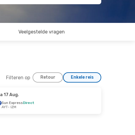
Veelgestelde vragen
Filteren op
Retour
Enkele reis
a 17 Aug.
Sun Express
Direct
AYT
- IZM