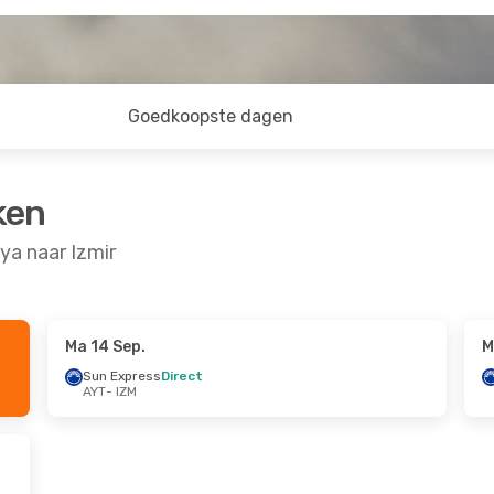
Goedkoopste dagen
ken
ya naar Izmir
Ma 14 Sep.
M
9 Aug.
Do 10 Sep.
- Do 17 Sep.
Sun Express
Direct
AYT
- IZM
t
Sun Express
Direct
AYT
- IZM
t
Sun Express
Direct
IZM
- AYT