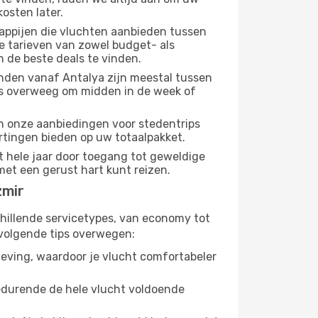
osten later.
appijen die vluchten aanbieden tussen
e tarieven van zowel budget- als
n de beste deals te vinden.
nden vanaf Antalya zijn meestal tussen
us overweeg om midden in de week of
dan onze aanbiedingen voor stedentrips
ortingen bieden op uw totaalpakket.
t hele jaar door toegang tot geweldige
met een gerust hart kunt reizen.
zmir
chillende servicetypes, van economy tot
volgende tips overwegen:
eving, waardoor je vlucht comfortabeler
gedurende de hele vlucht voldoende