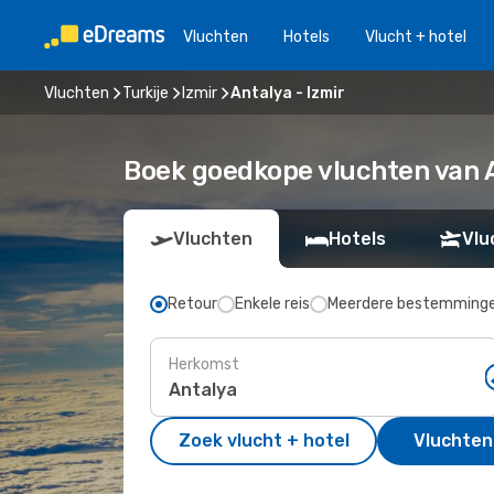
Vluchten
Hotels
Vlucht + hotel
Vluchten
Turkije
Izmir
Antalya - Izmir
Boek goedkope vluchten van A
Vluchten
Hotels
Vlu
Retour
Enkele reis
Meerdere bestemming
Herkomst
Zoek vlucht + hotel
Vluchten