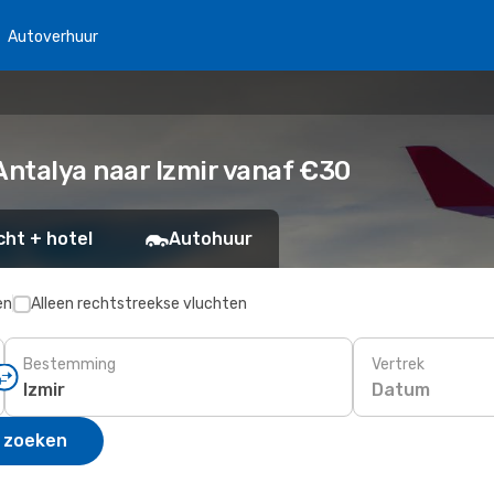
Autoverhuur
ntalya naar Izmir vanaf €30
cht + hotel
Autohuur
en
Alleen rechtstreekse vluchten
Bestemming
Vertrek
Datum
 zoeken