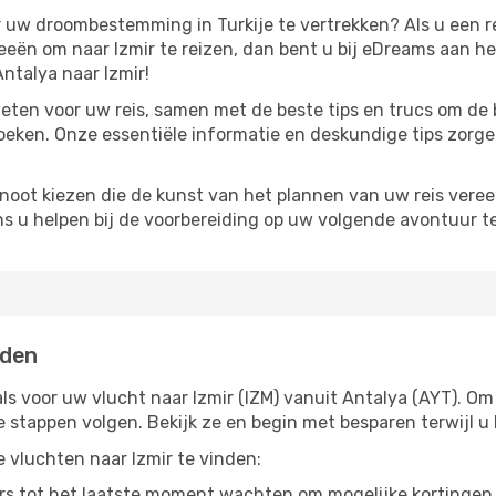
ar uw droombestemming in Turkije te vertrekken? Als u een r
ideeën om naar Izmir te reizen, dan bent u bij eDreams aan h
ntalya naar Izmir!
eten voor uw reis, samen met de beste tips en trucs om de 
eken. Onze essentiële informatie en deskundige tips zorgen 
noot kiezen die de kunst van het plannen van uw reis vere
ns u helpen bij de voorbereiding op uw volgende avontuur te
nden
ls voor uw vlucht naar Izmir (IZM) vanuit Antalya (AYT). Om 
ge stappen volgen. Bekijk ze en begin met besparen terwijl
e vluchten naar Izmir te vinden:
s tot het laatste moment wachten om mogelijke kortingen 