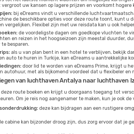
t vergroot uw kansen op lagere prijzen en voorkomt hogere k
pijen:
bij eDreams vindt u verschillende luchtvaartmaatsch
hine de beschikbare opties voor deze route toont, kunt u d
 vergelijken. Flexibel zijn met uw reisdata kan u ook helpe
boeken:
de voordeligste dagen om goedkope vluchten te vi
ten en reizen in het hoogseizoen zijn meestal duurder, d
 te besparen.
ips:
als u van plan bent in een hotel te verblijven, bekijk 
en auto te huren in Turkije, kan eDreams u aantrekkelijke k
iedingen:
door lid te worden van eDreams Prime, krijgt u he
n autohuur, met als bijkomend voordeel dat u flexibeler en 
iegen van luchthaven Antalya naar luchthaven I
 deze route boeken en krijgt u doorgaans toegang tot vers
euren. Om je reis nog aangenamer te maken, kun je ook de 
sonderdrukking:
deze kan bijdragen aan een rustigere omg
de cabine kan bijzonder droog zijn, dus zorg ervoor dat je 