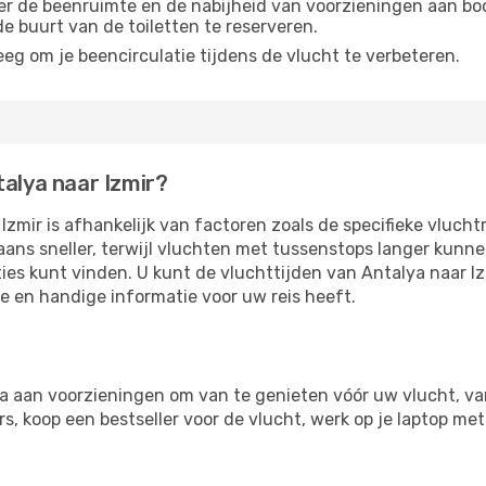
r de beenruimte en de nabijheid van voorzieningen aan boord
 de buurt van de toiletten te reserveren.
eg om je beencirculatie tijdens de vlucht te verbeteren.
talya naar Izmir?
zmir is afhankelijk van factoren zoals de specifieke vluch
aans sneller, terwijl vluchten met tussenstops langer kunn
ies kunt vinden. U kunt de vluchttijden van Antalya naar I
te en handige informatie voor uw reis heeft.
a aan voorzieningen om van te genieten vóór uw vlucht, va
, koop een bestseller voor de vlucht, werk op je laptop met 