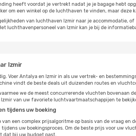
nding heeft voordat je vertrekt nadat je je bagage hebt opg
ijker om een ​​winkel op de luchthaven te vinden, maar deze 
lijkheden van luchthaven Izmir naar je accommodatie, of h
et luchthavenpersoneel van Izmir kan je bij de informatieba
ar Izmir
g. Voer Antalya en Izmir in als uw vertrek- en bestemmings
chine vindt de beste deals uit duizenden routes en vluchtc
, waarmee we de meest concurrerende vluchten bovenaan de
r Izmir van uw favoriete luchtvaartmaatschappijen te bekijk
ten tijdens uw boeking
van een complex prijsalgoritme op basis van de vraag en d
tijdens uw boekingsproces. Om de beste prijs voor uw vluch
dt dat bij uw budget past.