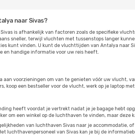
talya naar Sivas?
Sivas is afhankelijk van factoren zoals de specifieke vluch
aans sneller, terwijl vluchten met tussenstops langer kunn
ies kunt vinden. U kunt de vluchttijden van Antalya naar S
te en handige informatie voor uw reis heeft.
a aan voorzieningen om van te genieten vóór uw vlucht, va
, koop een bestseller voor de vlucht, werk op je laptop met 
nding heeft voordat je vertrekt nadat je je bagage hebt op
ijker om een ​​winkel op de luchthaven te vinden, maar deze 
lijkheden van luchthaven Sivas naar je accommodatie, of h
Het luchthavenpersoneel van Sivas kan je bij de informatieb