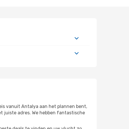
eis vanuit Antalya aan het plannen bent,
het juiste adres. We hebben fantastische
beste deals te vinden en uw vlucht zo