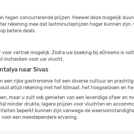
s
n tegen concurrerende prijzen. Hoewel deze mogelijk duurde
ter rekening mee dat lastminuteprijzen hoger kunnen zijn, v
op betere deals.
 voor vertrek mogelijk. Zodra uw boeking bij eDreams is vol
nt inchecken voor uw vlucht.
ntalya naar Sivas
n een rijke gastronomie tot een diverse cultuur en prachtig
ud altijd rekening met het klimaat, het hoogseizoen en het
en, maar u zult ook genieten van een levendige sfeer en me
al minder drukte, lagere prijzen voor vluchten en accommod
viteiten beperkt kunnen zijn vanwege de weersomstandighed
gt voor een meeslependere ervaring.