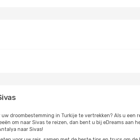
Sivas
ar uw droombestemming in Turkije te vertrekken? Als u een r
ideeën om naar Sivas te reizen, dan bent u bij eDreams aan 
ntalya naar Sivas!
eten voor uw reis, samen met de beste tips en trucs om de 