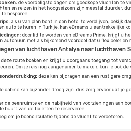
boeken:
de voordeligste dagen om goedkope vluchten te vi
ten en reizen in het hoogseizoen zijn meestal duurder, d
 te besparen.
ips:
als u van plan bent in een hotel te verblijven, bekijk 
en auto te huren in Turkije, kan eDreams u aantrekkelijke k
iedingen:
door lid te worden van eDreams Prime, krijgt u he
n autohuur, met als bijkomend voordeel dat u flexibeler en 
iegen van luchthaven Antalya naar luchthaven S
 deze route boeken en krijgt u doorgaans toegang tot vers
euren. Om je reis nog aangenamer te maken, kun je ook de 
sonderdrukking:
deze kan bijdragen aan een rustigere omg
de cabine kan bijzonder droog zijn, dus zorg ervoor dat je 
r de beenruimte en de nabijheid van voorzieningen aan boord
 de buurt van de toiletten te reserveren.
eg om je beencirculatie tijdens de vlucht te verbeteren.