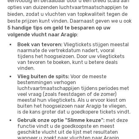
eenvoudig en betaalbaar door u een breed scala aan
opties van duizenden luchtvaartmaatschappijen te
bieden, zodat u vluchten van topkwaliteit tegen de
beste prijzen kunt vinden. Daarnaast geven we u ook
5 handige tips om geld te besparen op uw
volgende vlucht naar Aragip
:
Boek van tevoren:
Vliegtickets stijgen meestal
naarmate de vertrekdatum nadert, vooral
tijdens het hoogseizoen. Door uw vliegtickets
van tevoren te boeken, kunt u betere deals
vinden.
Vlieg buiten de spits:
Voor de meeste
bestemmingen verhogen
luchtvaartmaatschappijen tijdens periodes met
veel vraag (zoals feestdagen of de zomer)
meestal hun vliegtickets. Als u ervoor kiest om
buiten het hoogseizoen naar Aragip te vliegen,
is de kans groter dat u goedkopere tickets vindt.
Gebruik onze optie "Slimme keuze":
met deze
functie vindt u de goedkoopste en meest
geschikte vlucht uit de lijst met resultaten
wanneer u zoekt naar vluchten naar Aragip