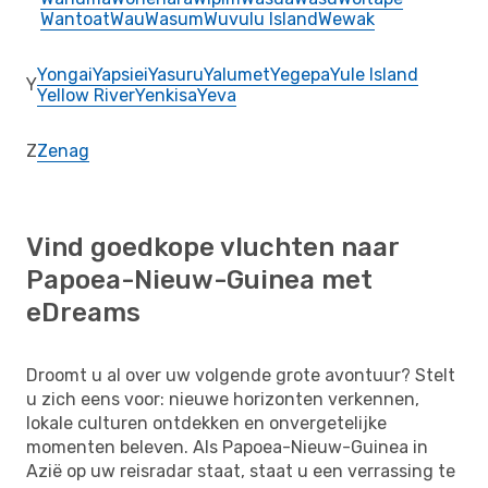
Wantoat
Wau
Wasum
Wuvulu Island
Wewak
Yongai
Yapsiei
Yasuru
Yalumet
Yegepa
Yule Island
Y
Yellow River
Yenkisa
Yeva
Z
Zenag
Vind goedkope vluchten naar
Papoea-Nieuw-Guinea met
eDreams
Droomt u al over uw volgende grote avontuur? Stelt
u zich eens voor: nieuwe horizonten verkennen,
lokale culturen ontdekken en onvergetelijke
momenten beleven. Als Papoea-Nieuw-Guinea in
Azië op uw reisradar staat, staat u een verrassing te