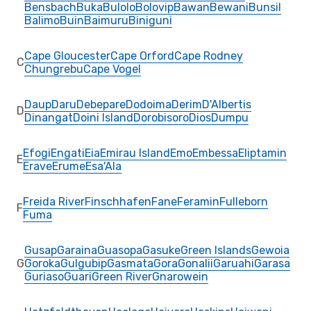
Bensbach
Buka
Bulolo
Bolovip
Bawan
Bewani
Bunsil
Balimo
Buin
Baimuru
Biniguni
Cape Gloucester
Cape Orford
Cape Rodney
C
Chungrebu
Cape Vogel
Daup
Daru
Debepare
Dodoima
Derim
D'Albertis
D
Dinangat
Doini Island
Dorobisoro
Dios
Dumpu
Efogi
Engati
Eia
Emirau Island
Emo
Embessa
Eliptamin
E
Erave
Erume
Esa'Ala
Freida River
Finschhafen
Fane
Feramin
Fulleborn
F
Fuma
Gusap
Garaina
Guasopa
Gasuke
Green Islands
Gewoia
G
Goroka
Gulgubip
Gasmata
Gora
Gonalii
Garuahi
Garasa
Guriaso
Guari
Green River
Gnarowein