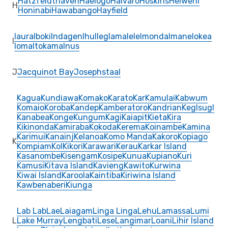
Hatzfeldthaven
Haelogo
Haivaro
Hoskins
Heiweni
H
Honinabi
Hawabango
Hayfield
Iaura
Iboki
Indagen
Ihu
Ileg
Iamalele
Imonda
Imane
Iokea
I
Ioma
Itokama
Inus
J
Jacquinot Bay
Josephstaal
Kagua
Kundiawa
Komako
Karato
Kar
Kamulai
Kabwum
Komaio
Koroba
Kandep
Kamberatoro
Kandrian
Keglsugl
Kanabea
Konge
Kungum
Kagi
Kaiapit
Kieta
Kira
Kikinonda
Kamiraba
Kokoda
Kerema
Koinambe
Kamina
Karimui
Kanainj
Kelanoa
Komo Manda
Kakoro
Kopiago
K
Kompiam
Kol
Kikori
Karawari
Kerau
Karkar Island
Kasanombe
Kisengam
Kosipe
Kunua
Kupiano
Kuri
Kamusi
Kitava Island
Kavieng
Kawito
Kurwina
Kiwai Island
Karoola
Kaintiba
Kiriwina Island
Kawbenaberi
Kiunga
Lab Lab
Lae
Laiagam
Linga Linga
Lehu
Lamassa
Lumi
L
Lake Murray
Lengbati
Lese
Langimar
Loani
Lihir Island