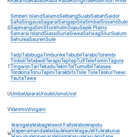
R
Rakanda
Rabaul
Raba Raba
Rumginae
Robinson River
Simberi Island
Salamo
Selbang
Suabi
Sabah
Saidor
Safia
Singaua
Sagarai
Sangapi
Sila
Simbai
Sissano
Suki
S
Sapmanga
Sim
Stockholm
Sopu
Sepik Plains
Samarai Island
Siassi
Suria
Siwea
Satwag
Silur
Sialum
Sehulea
Sauren
Sule
Tadji
Tabibuga
Timbunke
Tabubil
Tarabo
Torembi
Tinboli
Tetebedi
Terapo
Teptep
Tufi
Telefomin
Tagula
T
Tingwon
Tari
Tekadu
Tekin
Tol
Tumolbil
Talasea
Torokina
Tonu
Tapini
Tarakbits
Tsile Tsile
Taskul
Tsewi
Tauta
Tawa
U
Umba
Upiara
Uroubi
Usino
Uvol
V
Vanimo
Vivigani
Wanigela
Wabag
Wawoi Falls
Wabo
Wapolu
Wapenamanda
Wedau
Weam
Wagau
Witu
Wakunai
W
Wanuma
Wonenara
Wipim
Wasua
Wasu
Woitape