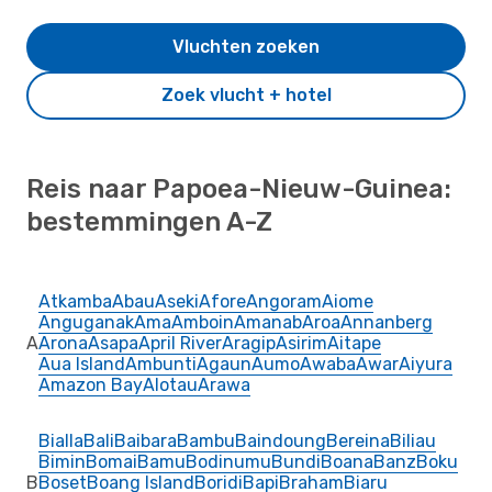
Vluchten zoeken
Zoek vlucht + hotel
Reis naar Papoea-Nieuw-Guinea:
bestemmingen A-Z
Atkamba
Abau
Aseki
Afore
Angoram
Aiome
Anguganak
Ama
Amboin
Amanab
Aroa
Annanberg
A
Arona
Asapa
April River
Aragip
Asirim
Aitape
Aua Island
Ambunti
Agaun
Aumo
Awaba
Awar
Aiyura
Amazon Bay
Alotau
Arawa
Bialla
Bali
Baibara
Bambu
Baindoung
Bereina
Biliau
Bimin
Bomai
Bamu
Bodinumu
Bundi
Boana
Banz
Boku
B
Boset
Boang Island
Boridi
Bapi
Braham
Biaru