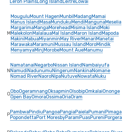
Leron Plains
Long Island
Leitre
Lowai
Mougulu
Mount Hagen
Munbil
Madang
Mamai
Manus Island
Masa
Munduku
Mendi
Manguna
Meselia
Margarima
Manga
Morehead
Misima Island
Moki
M
Malekolon
Malalaua
Mal Island
Maron Island
Mapoda
Makini
Mabua
Miyanmin
May River
Manari
Manetai
Marawaka
Maramuni
Mussau Island
Moro
Mindik
Menyamya
Minj
Morobe
Mount Aue
Manumu
Namatanai
Negarbo
Nissan Island
Nambaiyufa
N
Namudi
Nadunumu
Ningerum
Nankina
Nomane
Nomad River
Naoro
Nipa
Nutuve
Nowata
Nuku
Obo
Ogeramnang
Oksapmin
Olsobip
Omkalai
Ononge
O
Open Bay
Omora
Ossima
Oria
Oram
Pambwa
Pindiu
Pangoa
Pangia
Paiela
Pumani
Pimaga
P
Popondetta
Port Moresby
Param
Puas
Pureni
Porgera