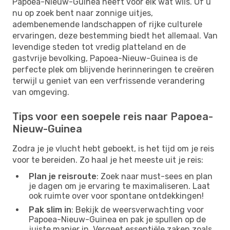
Papoea-Nieuw-Guinea heeft voor elk wat wils. Of u
nu op zoek bent naar zonnige uitjes,
adembenemende landschappen of rijke culturele
ervaringen, deze bestemming biedt het allemaal. Van
levendige steden tot vredig platteland en de
gastvrije bevolking, Papoea-Nieuw-Guinea is de
perfecte plek om blijvende herinneringen te creëren
terwijl u geniet van een verfrissende verandering
van omgeving.
Tips voor een soepele reis naar Papoea-
Nieuw-Guinea
Zodra je je vlucht hebt geboekt, is het tijd om je reis
voor te bereiden. Zo haal je het meeste uit je reis:
Plan je reisroute
: Zoek naar must-sees en plan
je dagen om je ervaring te maximaliseren. Laat
ook ruimte over voor spontane ontdekkingen!
Pak slim in
: Bekijk de weersverwachting voor
Papoea-Nieuw-Guinea en pak je spullen op de
juiste manier in. Vergeet essentiële zaken zoals