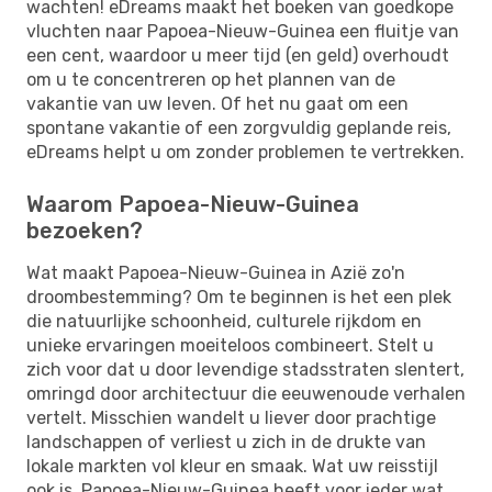
wachten! eDreams maakt het boeken van goedkope
vluchten naar Papoea-Nieuw-Guinea een fluitje van
een cent, waardoor u meer tijd (en geld) overhoudt
om u te concentreren op het plannen van de
vakantie van uw leven. Of het nu gaat om een ​​
spontane vakantie of een zorgvuldig geplande reis,
eDreams helpt u om zonder problemen te vertrekken.
Waarom Papoea-Nieuw-Guinea
bezoeken?
Wat maakt Papoea-Nieuw-Guinea in Azië zo'n
droombestemming? Om te beginnen is het een plek
die natuurlijke schoonheid, culturele rijkdom en
unieke ervaringen moeiteloos combineert. Stelt u
zich voor dat u door levendige stadsstraten slentert,
omringd door architectuur die eeuwenoude verhalen
vertelt. Misschien wandelt u liever door prachtige
landschappen of verliest u zich in de drukte van
lokale markten vol kleur en smaak. Wat uw reisstijl
ook is, Papoea-Nieuw-Guinea heeft voor ieder wat