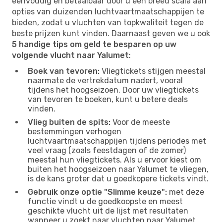
eenvoudig en betaalbaar door u een breed scala aan
opties van duizenden luchtvaartmaatschappijen te
bieden, zodat u vluchten van topkwaliteit tegen de
beste prijzen kunt vinden. Daarnaast geven we u ook
5 handige tips om geld te besparen op uw
volgende vlucht naar Yalumet
:
Boek van tevoren:
Vliegtickets stijgen meestal
naarmate de vertrekdatum nadert, vooral
tijdens het hoogseizoen. Door uw vliegtickets
van tevoren te boeken, kunt u betere deals
vinden.
Vlieg buiten de spits:
Voor de meeste
bestemmingen verhogen
luchtvaartmaatschappijen tijdens periodes met
veel vraag (zoals feestdagen of de zomer)
meestal hun vliegtickets. Als u ervoor kiest om
buiten het hoogseizoen naar Yalumet te vliegen,
is de kans groter dat u goedkopere tickets vindt.
Gebruik onze optie "Slimme keuze":
met deze
functie vindt u de goedkoopste en meest
geschikte vlucht uit de lijst met resultaten
wanneer u zoekt naar vluchten naar Yalumet