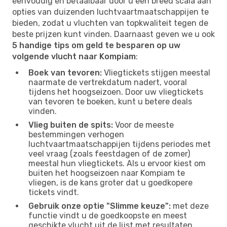
eenvoudig en betaalbaar door u een breed scala aan
opties van duizenden luchtvaartmaatschappijen te
bieden, zodat u vluchten van topkwaliteit tegen de
beste prijzen kunt vinden. Daarnaast geven we u ook
5 handige tips om geld te besparen op uw
volgende vlucht naar Kompiam
:
Boek van tevoren:
Vliegtickets stijgen meestal
naarmate de vertrekdatum nadert, vooral
tijdens het hoogseizoen. Door uw vliegtickets
van tevoren te boeken, kunt u betere deals
vinden.
Vlieg buiten de spits:
Voor de meeste
bestemmingen verhogen
luchtvaartmaatschappijen tijdens periodes met
veel vraag (zoals feestdagen of de zomer)
meestal hun vliegtickets. Als u ervoor kiest om
buiten het hoogseizoen naar Kompiam te
vliegen, is de kans groter dat u goedkopere
tickets vindt.
Gebruik onze optie "Slimme keuze":
met deze
functie vindt u de goedkoopste en meest
geschikte vlucht uit de lijst met resultaten