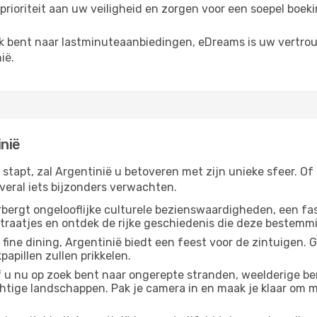
 prioriteit aan uw veiligheid en zorgen voor een soepel boe
ek bent naar lastminuteaanbiedingen, eDreams is uw vertro
ië.
nië
stapt, zal Argentinië u betoveren met zijn unieke sfeer. Of
veral iets bijzonders verwachten.
erbergt ongelooflijke culturele bezienswaardigheden, een f
straatjes en ontdek de rijke geschiedenis die deze bestem
t fine dining, Argentinië biedt een feest voor de zintuigen. 
papillen zullen prikkelen.
f u nu op zoek bent naar ongerepte stranden, weelderige b
htige landschappen. Pak je camera in en maak je klaar om 