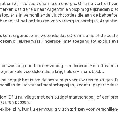
taat om zijn cultuur, charme en energie. Of u nu vertrekt v
merken dat de reis naar Argentinië volop mogelijkheden bie
top, er zijn verschillende vluchtopties die aan de behoefte
eden tot het ontdekken van verborgen pareltjes, Argentin
ë, kunt u gerust zijn, wetende dat eDreams u helpt de beste
eken bij eDreams is kinderspel, met toegang tot exclusiev
inië was nog nooit zo eenvoudig – en lonend. Met eDreams k
ijn enkele voordelen die u krijgt als u via ons boekt:
belangrijk het is om de beste prijs voor uw reis te krijgen.
erschillende luchtvaartmaatschappijen, zodat u gegarandee
jen
: Of u nu vliegt met een budgetmaatschappij of een p
orkeuren passen.
flexibel zijn, kunt u eenvoudig vluchtprijzen voor verschil