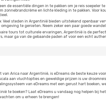
een de essentiële dingen in te pakken om je reis soepeler te
om zonnebrandcrème en lichte kleding in te pakken. Voor 
ieel.
p
: Veel steden in Argentinië bieden uitstekend openbaar ver
e omgeving te genieten. Neem zeker een paar goede wande
inaire tours tot culturele ervaringen, Argentinië is de perfe
ters, maar ga van de gebaande paden af ​​voor een echt authe
 van Arica naar Argentinië, is eDreams de beste keuze voor
scala aan vluchtopties en geweldige prijzen is uw droomreis
talingssysteem van eDreams met een gerust hart boeken, w
inië te boeken? Laat eDreams u vandaag nog helpen bij het
wachten om u erheen te brengen!