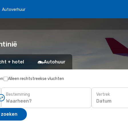
Autoverhuur
ntinië
cht + hotel
Autohuur
en
Alleen rechtstreekse vluchten
Bestemming
Vertrek
Datum
 zoeken