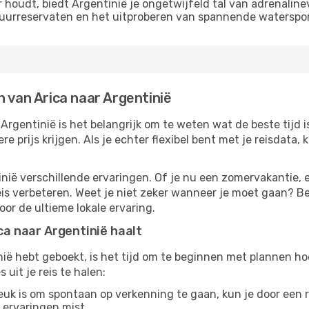
ur houdt, biedt Argentinië je ongetwijfeld tal van adrenali
tuurreservaten en het uitproberen van spannende waterspo
n van Arica naar Argentinië
 Argentinië is het belangrijk om te weten wat de beste tijd i
e prijs krijgen. Als je echter flexibel bent met je reisdata,
nië verschillende ervaringen. Of je nu een zomervakantie, e
e reis verbeteren. Weet je niet zeker wanneer je moet gaan?
or de ultieme lokale ervaring.
ica naar Argentinië haalt
nië hebt geboekt, is het tijd om te beginnen met plannen hoe 
s uit je reis te halen:
 leuk is om spontaan op verkenning te gaan, kun je door een
ervaringen mist.