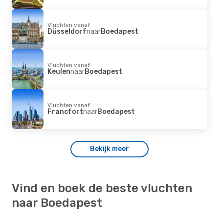
Vluchten vanaf
Düsseldorf
naar
Boedapest
Vluchten vanaf
Keulen
naar
Boedapest
Vluchten vanaf
Francfort
naar
Boedapest
Bekijk meer
Vind en boek de beste vluchten
naar Boedapest