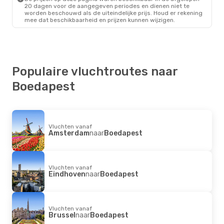
20 dagen voor de aangegeven periodes en dienen niet te
worden beschouwd als de uiteindelijke prijs. Houd er rekening
mee dat beschikbaarheid en prijzen kunnen wijzigen.
Populaire vluchtroutes naar
Boedapest
Vluchten vanaf
Amsterdam
naar
Boedapest
Vluchten vanaf
Eindhoven
naar
Boedapest
Vluchten vanaf
Brussel
naar
Boedapest