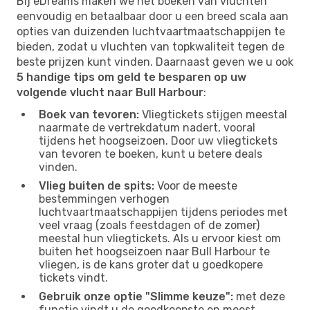
Bij eDreams maken we het boeken van vluchten
eenvoudig en betaalbaar door u een breed scala aan
opties van duizenden luchtvaartmaatschappijen te
bieden, zodat u vluchten van topkwaliteit tegen de
beste prijzen kunt vinden. Daarnaast geven we u ook
5 handige tips om geld te besparen op uw
volgende vlucht naar Bull Harbour
:
Boek van tevoren:
Vliegtickets stijgen meestal
naarmate de vertrekdatum nadert, vooral
tijdens het hoogseizoen. Door uw vliegtickets
van tevoren te boeken, kunt u betere deals
vinden.
Vlieg buiten de spits:
Voor de meeste
bestemmingen verhogen
luchtvaartmaatschappijen tijdens periodes met
veel vraag (zoals feestdagen of de zomer)
meestal hun vliegtickets. Als u ervoor kiest om
buiten het hoogseizoen naar Bull Harbour te
vliegen, is de kans groter dat u goedkopere
tickets vindt.
Gebruik onze optie "Slimme keuze":
met deze
functie vindt u de goedkoopste en meest