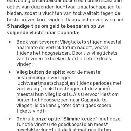
eenvoudig en betaalbaar door u een breed scala aan
opties van duizenden luchtvaartmaatschappijen te
bieden, zodat u vluchten van topkwaliteit tegen de
beste prijzen kunt vinden. Daarnaast geven we u ook
5 handige tips om geld te besparen op uw
volgende vlucht naar Capanda
:
Boek van tevoren:
Vliegtickets stijgen meestal
naarmate de vertrekdatum nadert, vooral
tijdens het hoogseizoen. Door uw vliegtickets
van tevoren te boeken, kunt u betere deals
vinden.
Vlieg buiten de spits:
Voor de meeste
bestemmingen verhogen
luchtvaartmaatschappijen tijdens periodes met
veel vraag (zoals feestdagen of de zomer)
meestal hun vliegtickets. Als u ervoor kiest om
buiten het hoogseizoen naar Capanda te
vliegen, is de kans groter dat u goedkopere
tickets vindt.
Gebruik onze optie "Slimme keuze":
met deze
functie vindt u de goedkoopste en meest
geschikte vlucht uit de lijst met resultaten