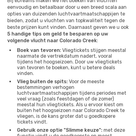
Bij eDreams maken we het boeken van vluchten
eenvoudig en betaalbaar door u een breed scala aan
opties van duizenden luchtvaartmaatschappijen te
bieden, zodat u vluchten van topkwaliteit tegen de
beste prijzen kunt vinden. Daarnaast geven we u ook
5 handige tips om geld te besparen op uw
volgende vlucht naar Colorado Creek
:
Boek van tevoren:
Vliegtickets stijgen meestal
naarmate de vertrekdatum nadert, vooral
tijdens het hoogseizoen. Door uw vliegtickets
van tevoren te boeken, kunt u betere deals
vinden.
Vlieg buiten de spits:
Voor de meeste
bestemmingen verhogen
luchtvaartmaatschappijen tijdens periodes met
veel vraag (zoals feestdagen of de zomer)
meestal hun vliegtickets. Als u ervoor kiest om
buiten het hoogseizoen naar Colorado Creek te
vliegen, is de kans groter dat u goedkopere
tickets vindt.
Gebruik onze optie "Slimme keuze":
met deze
functie vindt u de goedkoopste en meest