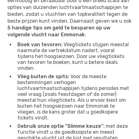
eenvoudig en betaalbaar door u een breed scala aan
opties van duizenden luchtvaartmaatschappijen te
bieden, zodat u vluchten van topkwaliteit tegen de
beste prijzen kunt vinden. Daarnaast geven we u ook
5 handige tips om geld te besparen op uw
volgende vlucht naar Emmonak
:
Boek van tevoren:
Vliegtickets stijgen meestal
naarmate de vertrekdatum nadert, vooral
tijdens het hoogseizoen. Door uw vliegtickets
van tevoren te boeken, kunt u betere deals
vinden.
Vlieg buiten de spits:
Voor de meeste
bestemmingen verhogen
luchtvaartmaatschappijen tijdens periodes met
veel vraag (zoals feestdagen of de zomer)
meestal hun vliegtickets. Als u ervoor kiest om
buiten het hoogseizoen naar Emmonak te
vliegen, is de kans groter dat u goedkopere
tickets vindt.
Gebruik onze optie "Slimme keuze":
met deze
functie vindt u de goedkoopste en meest
geschikte vlucht uit de lijst met resultaten