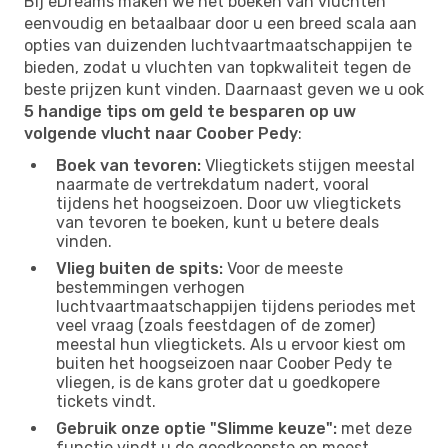
Bij eDreams maken we het boeken van vluchten
eenvoudig en betaalbaar door u een breed scala aan
opties van duizenden luchtvaartmaatschappijen te
bieden, zodat u vluchten van topkwaliteit tegen de
beste prijzen kunt vinden. Daarnaast geven we u ook
5 handige tips om geld te besparen op uw
volgende vlucht naar Coober Pedy
:
Boek van tevoren:
Vliegtickets stijgen meestal
naarmate de vertrekdatum nadert, vooral
tijdens het hoogseizoen. Door uw vliegtickets
van tevoren te boeken, kunt u betere deals
vinden.
Vlieg buiten de spits:
Voor de meeste
bestemmingen verhogen
luchtvaartmaatschappijen tijdens periodes met
veel vraag (zoals feestdagen of de zomer)
meestal hun vliegtickets. Als u ervoor kiest om
buiten het hoogseizoen naar Coober Pedy te
vliegen, is de kans groter dat u goedkopere
tickets vindt.
Gebruik onze optie "Slimme keuze":
met deze
functie vindt u de goedkoopste en meest