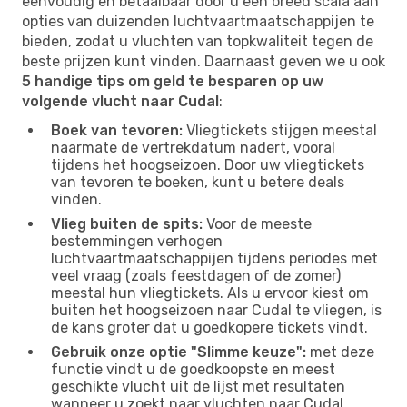
eenvoudig en betaalbaar door u een breed scala aan
opties van duizenden luchtvaartmaatschappijen te
bieden, zodat u vluchten van topkwaliteit tegen de
beste prijzen kunt vinden. Daarnaast geven we u ook
5 handige tips om geld te besparen op uw
volgende vlucht naar Cudal
:
Boek van tevoren:
Vliegtickets stijgen meestal
naarmate de vertrekdatum nadert, vooral
tijdens het hoogseizoen. Door uw vliegtickets
van tevoren te boeken, kunt u betere deals
vinden.
Vlieg buiten de spits:
Voor de meeste
bestemmingen verhogen
luchtvaartmaatschappijen tijdens periodes met
veel vraag (zoals feestdagen of de zomer)
meestal hun vliegtickets. Als u ervoor kiest om
buiten het hoogseizoen naar Cudal te vliegen, is
de kans groter dat u goedkopere tickets vindt.
Gebruik onze optie "Slimme keuze":
met deze
functie vindt u de goedkoopste en meest
geschikte vlucht uit de lijst met resultaten
wanneer u zoekt naar vluchten naar Cudal