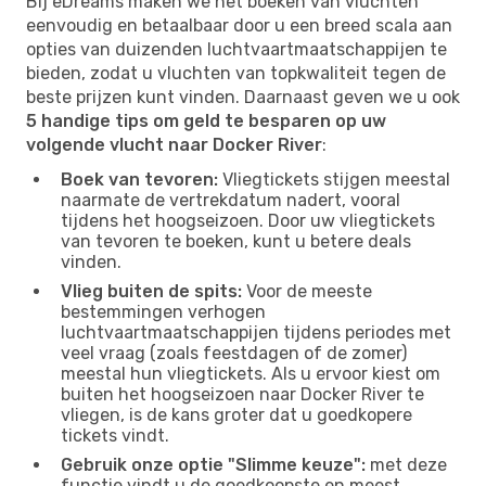
Bij eDreams maken we het boeken van vluchten
eenvoudig en betaalbaar door u een breed scala aan
opties van duizenden luchtvaartmaatschappijen te
bieden, zodat u vluchten van topkwaliteit tegen de
beste prijzen kunt vinden. Daarnaast geven we u ook
5 handige tips om geld te besparen op uw
volgende vlucht naar Docker River
:
Boek van tevoren:
Vliegtickets stijgen meestal
naarmate de vertrekdatum nadert, vooral
tijdens het hoogseizoen. Door uw vliegtickets
van tevoren te boeken, kunt u betere deals
vinden.
Vlieg buiten de spits:
Voor de meeste
bestemmingen verhogen
luchtvaartmaatschappijen tijdens periodes met
veel vraag (zoals feestdagen of de zomer)
meestal hun vliegtickets. Als u ervoor kiest om
buiten het hoogseizoen naar Docker River te
vliegen, is de kans groter dat u goedkopere
tickets vindt.
Gebruik onze optie "Slimme keuze":
met deze
functie vindt u de goedkoopste en meest