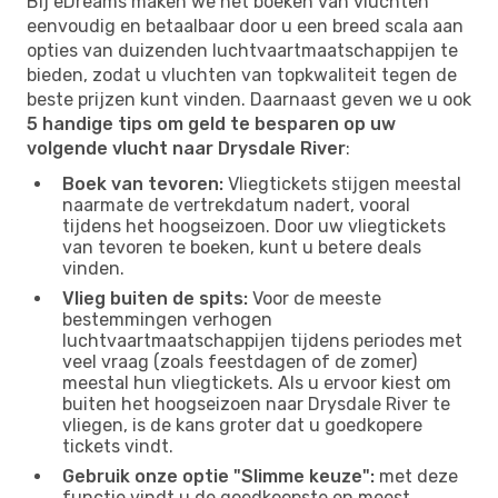
Bij eDreams maken we het boeken van vluchten
eenvoudig en betaalbaar door u een breed scala aan
opties van duizenden luchtvaartmaatschappijen te
bieden, zodat u vluchten van topkwaliteit tegen de
beste prijzen kunt vinden. Daarnaast geven we u ook
5 handige tips om geld te besparen op uw
volgende vlucht naar Drysdale River
:
Boek van tevoren:
Vliegtickets stijgen meestal
naarmate de vertrekdatum nadert, vooral
tijdens het hoogseizoen. Door uw vliegtickets
van tevoren te boeken, kunt u betere deals
vinden.
Vlieg buiten de spits:
Voor de meeste
bestemmingen verhogen
luchtvaartmaatschappijen tijdens periodes met
veel vraag (zoals feestdagen of de zomer)
meestal hun vliegtickets. Als u ervoor kiest om
buiten het hoogseizoen naar Drysdale River te
vliegen, is de kans groter dat u goedkopere
tickets vindt.
Gebruik onze optie "Slimme keuze":
met deze
functie vindt u de goedkoopste en meest