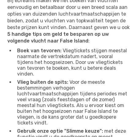
Bij eDreams maken we het boeken van vluchten
eenvoudig en betaalbaar door u een breed scala aan
opties van duizenden luchtvaartmaatschappijen te
bieden, zodat u vluchten van topkwaliteit tegen de
beste prijzen kunt vinden. Daarnaast geven we u ook
5 handige tips om geld te besparen op uw
volgende vlucht naar False Island
:
Boek van tevoren:
Vliegtickets stijgen meestal
naarmate de vertrekdatum nadert, vooral
tijdens het hoogseizoen. Door uw vliegtickets
van tevoren te boeken, kunt u betere deals
vinden.
Vlieg buiten de spits:
Voor de meeste
bestemmingen verhogen
luchtvaartmaatschappijen tijdens periodes met
veel vraag (zoals feestdagen of de zomer)
meestal hun vliegtickets. Als u ervoor kiest om
buiten het hoogseizoen naar False Island te
vliegen, is de kans groter dat u goedkopere
tickets vindt.
Gebruik onze optie "Slimme keuze":
met deze
functie vindt u de goedkoopste en meest