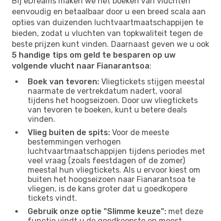
Bij eDreams maken we het boeken van vluchten
eenvoudig en betaalbaar door u een breed scala aan
opties van duizenden luchtvaartmaatschappijen te
bieden, zodat u vluchten van topkwaliteit tegen de
beste prijzen kunt vinden. Daarnaast geven we u ook
5 handige tips om geld te besparen op uw
volgende vlucht naar Fianarantsoa
:
Boek van tevoren:
Vliegtickets stijgen meestal
naarmate de vertrekdatum nadert, vooral
tijdens het hoogseizoen. Door uw vliegtickets
van tevoren te boeken, kunt u betere deals
vinden.
Vlieg buiten de spits:
Voor de meeste
bestemmingen verhogen
luchtvaartmaatschappijen tijdens periodes met
veel vraag (zoals feestdagen of de zomer)
meestal hun vliegtickets. Als u ervoor kiest om
buiten het hoogseizoen naar Fianarantsoa te
vliegen, is de kans groter dat u goedkopere
tickets vindt.
Gebruik onze optie "Slimme keuze":
met deze
functie vindt u de goedkoopste en meest