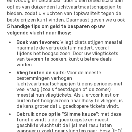
eenvoudig en betaalbaar door u een breed scala aan
opties van duizenden luchtvaartmaatschappijen te
bieden, zodat u vluchten van topkwaliteit tegen de
beste prijzen kunt vinden. Daarnaast geven we u ook
5 handige tips om geld te besparen op uw
volgende vlucht naar Ihosy
:
Boek van tevoren:
Vliegtickets stijgen meestal
naarmate de vertrekdatum nadert, vooral
tijdens het hoogseizoen. Door uw vliegtickets
van tevoren te boeken, kunt u betere deals
vinden.
Vlieg buiten de spits:
Voor de meeste
bestemmingen verhogen
luchtvaartmaatschappijen tijdens periodes met
veel vraag (zoals feestdagen of de zomer)
meestal hun vliegtickets. Als u ervoor kiest om
buiten het hoogseizoen naar Ihosy te vliegen, is
de kans groter dat u goedkopere tickets vindt.
Gebruik onze optie "Slimme keuze":
met deze
functie vindt u de goedkoopste en meest
geschikte vlucht uit de lijst met resultaten
wanneer u zoekt naar vluchten naar Ihosy (IHO).