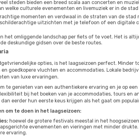
eel steden bieden een breed scala aan concerten en muziek
dan welke culturele evenementen en livemuziek er in de stad
achtige momenten en verdwaal in de straten van de stad 
n schilderachtige uitzichten met je telefoon of een digital
en het omliggende landschap per fiets of te voet. Het is alt
 de deskundige gidsen over de beste routes.
aria
budgetvriendelijke opties, is het laagseizoen perfect. Minder
ies en goedkopere vluchten en accommodaties. Lokale bedrijv
eten van luxe ervaringen.
om te genieten van een authentiekere ervaring en je op een 
lexibiliteit bij het boeken van je accommodaties, tours en a
 dan eerder hun eerste keus krijgen als het gaat om populair
ten om te doen in het laagseizoen:
ies:
hoewel de grotere festivals meestal in het hoogseizoen 
apsgerichte evenementen en vieringen met minder drukte.
re ervaring.