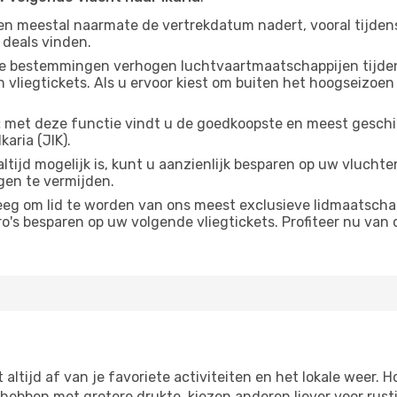
gen meestal naarmate de vertrekdatum nadert, vooral tijden
 deals vinden.
e bestemmingen verhogen luchtvaartmaatschappijen tijdens
liegtickets. Als u ervoor kiest om buiten het hoogseizoen na
:
met deze functie vindt u de goedkoopste en meest geschikt
aria (JIK).
ltijd mogelijk is, kunt u aanzienlijk besparen op uw vlucht
gen te vermijden.
g om lid te worden van ons meest exclusieve lidmaatschap
s besparen op uw volgende vliegtickets. Profiteer nu van o
t altijd af van je favoriete activiteiten en het lokale wee
bben met grotere drukte, kiezen anderen liever voor rusti