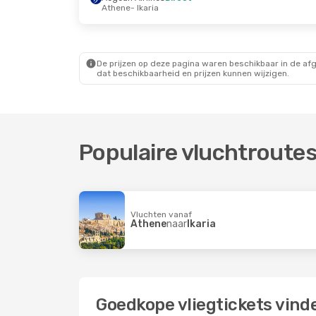
Athene
- Ikaria
Do 10 Sep.
- Zo 13 Sep.
Olympic Air
Direct
Thessaloniki
- Ikaria
Olympic Air
Direct
Ikaria
- Thessaloniki
De prijzen op deze pagina waren beschikbaar in de af
dat beschikbaarheid en prijzen kunnen wijzigen.
Populaire vluchtroutes
Vluchten vanaf
Athene
naar
Ikaria
Goedkope vliegtickets vinde