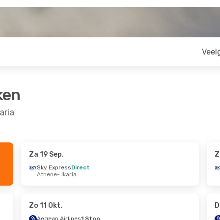
Veel
ken
aria
Za 19 Sep.
Z
7 Sep.
Do 15 Okt.
- Ma 19 Okt.
Sky Express
Direct
Athene
- Ikaria
rect
Aegean Airlines
Direct
Athene
- Ikaria
rect
Aegean Airlines
Direct
Ikaria
- Athene
Zo 11 Okt.
D
Aegean Airlines
1 Stop