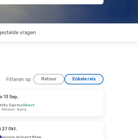
gestelde vragen
Filteren op
Retour
Enkele reis
o 13 Sep.
Sky Express
Direct
Athene
- Ikaria
i 27 Okt.
Aegean Airlines
1 Stop