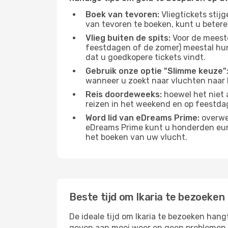
Boek van tevoren:
Vliegtickets stij
van tevoren te boeken, kunt u betere
Vlieg buiten de spits:
Voor de meest
feestdagen of de zomer) meestal hun v
dat u goedkopere tickets vindt.
Gebruik onze optie "Slimme keuze"
wanneer u zoekt naar vluchten naar Ik
Reis doordeweeks:
hoewel het niet a
reizen in het weekend en op feestda
Word lid van eDreams Prime:
overwee
eDreams Prime kunt u honderden euro'
het boeken van uw vlucht.
Beste tijd om Ikaria te bezoeken
De ideale tijd om Ikaria te bezoeken hang
geven aan mooi weer en geen problemen he