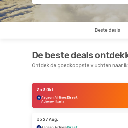
Beste deals
De beste deals ontdek
Ontdek de goedkoopste vluchten naar Ik
Za 3 Okt.
Ma 28 Sep.
- Do 1 Okt.
Do 24 Sep.
- Zo 2
Aegean Airlines
Direct
Athene
- Ikaria
Olympic Air
Direct
Aegean Airlines
Di
Thessaloniki
- Ikaria
Athene
- Ikaria
Olympic Air
Direct
Aegean Airlines
Di
Ikaria
- Thessaloniki
Ikaria
- Athene
Do 27 Aug.
Aegean Airlines
Direct