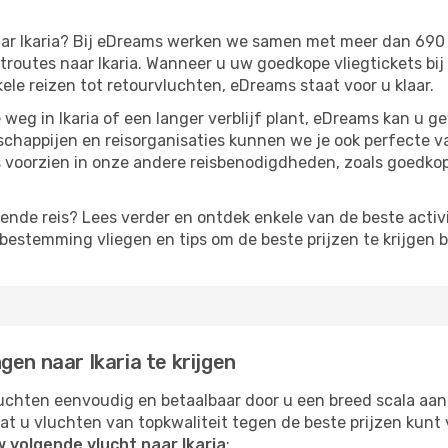
naar Ikaria? Bij eDreams werken we samen met meer dan 69
outes naar Ikaria. Wanneer u uw goedkope vliegtickets bij
kele reizen tot retourvluchten, eDreams staat voor u klaar.
weg in Ikaria of een langer verblijf plant, eDreams kan u g
chappijen en reisorganisaties kunnen we je ook perfecte 
 voorzien in onze andere reisbenodigdheden, zoals goedko
gende reis? Lees verder en ontdek enkele van de beste activit
estemming vliegen en tips om de beste prijzen te krijgen b
en naar Ikaria te krijgen
chten eenvoudig en betaalbaar door u een breed scala aan
at u vluchten van topkwaliteit tegen de beste prijzen kun
 volgende vlucht naar Ikaria
: