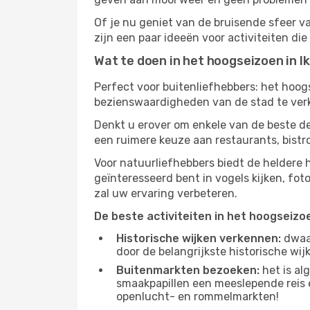
Of je nu geniet van de bruisende sfeer van
zijn een paar ideeën voor activiteiten die
Wat te doen in het hoogseizoen in Ik
Perfect voor buitenliefhebbers: het hoo
bezienswaardigheden van de stad te verke
Denkt u erover om enkele van de beste de
een ruimere keuze aan restaurants, bist
Voor natuurliefhebbers biedt de heldere 
geïnteresseerd bent in vogels kijken, fo
zal uw ervaring verbeteren.
De beste activiteiten in het hoogseizo
Historische wijken verkennen:
dwaal
door de belangrijkste historische wi
Buitenmarkten bezoeken:
het is al
smaakpapillen een meeslepende reis e
openlucht- en rommelmarkten!