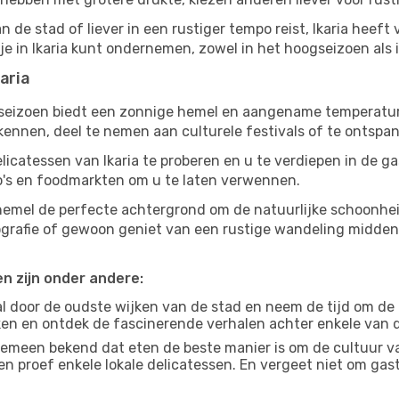
 de stad of liever in een rustiger tempo reist, Ikaria heeft v
 je in Ikaria kunt ondernemen, zowel in het hoogseizoen als 
aria
gseizoen biedt een zonnige hemel en aangename temperaturen
nnen, deel te nemen aan culturele festivals of te ontspan
licatessen van Ikaria te proberen en u te verdiepen in de 
ro's en foodmarkten om u te laten verwennen.
hemel de perfecte achtergrond om de natuurlijke schoonhei
tografie of gewoon geniet van een rustige wandeling midde
en zijn onder andere:
 door de oudste wijken van de stad en neem de tijd om de
jken en ontdek de fascinerende verhalen achter enkele van
gemeen bekend dat eten de beste manier is om de cultuur va
n proef enkele lokale delicatessen. En vergeet niet om ga