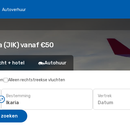
Autoverhuur
 (JIK) vanaf €50
cht + hotel
Autohuur
en
Alleen rechtstreekse vluchten
Bestemming
Vertrek
Datum
 zoeken