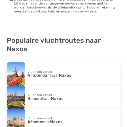
20 dagen voor de aangegeven periodes en dienen niet te
worden beschouwd als de uiteindelijke prijs. Houd er rekening
mee dat beschikbaarheid en prijzen kunnen wijzigen.
Populaire vluchtroutes naar
Naxos
Vluchten vanaf
Amsterdam
naar
Naxos
Vluchten vanaf
Brussel
naar
Naxos
Vluchten vanaf
Athene
naar
Naxos