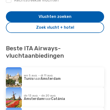
Rechtstreekse vluchten
Vluchten zoeken
Zoek vlucht + hotel
Beste ITA Airways-
vluchtaanbiedingen
wo 5 aug. - di 11 aug.
Tunis
naar
Amsterdam
do 13 aug. - do 20 aug.
Amsterdam
naar
Catánia