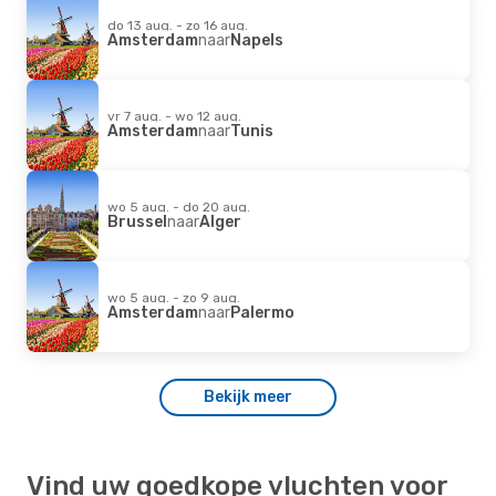
do 13 aug. - zo 16 aug.
Amsterdam
naar
Napels
vr 7 aug. - wo 12 aug.
Amsterdam
naar
Tunis
wo 5 aug. - do 20 aug.
Brussel
naar
Alger
wo 5 aug. - zo 9 aug.
Amsterdam
naar
Palermo
Bekijk meer
Vind uw goedkope vluchten voor