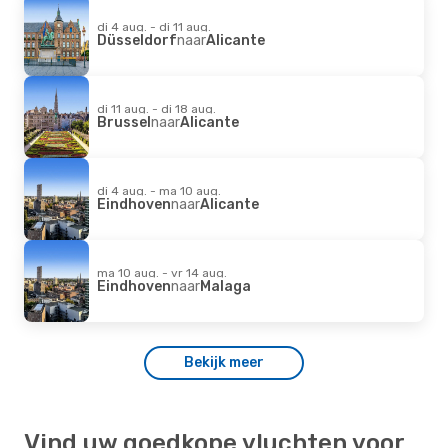
di 4 aug. - di 11 aug.
Düsseldorf
naar
Alicante
di 11 aug. - di 18 aug.
Brussel
naar
Alicante
di 4 aug. - ma 10 aug.
Eindhoven
naar
Alicante
ma 10 aug. - vr 14 aug.
Eindhoven
naar
Malaga
Bekijk meer
Vind uw goedkope vluchten voor