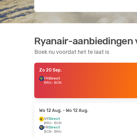
Ryanair-aanbiedingen 
Boek nu voordat het te laat is
Zo 20 Sep.
FR
Direct
BRU
- BCN
Wo 12 Aug.
- Wo 12 Aug.
VY
Direct
BRU
- BCN
FR
Direct
BCN
- BRU