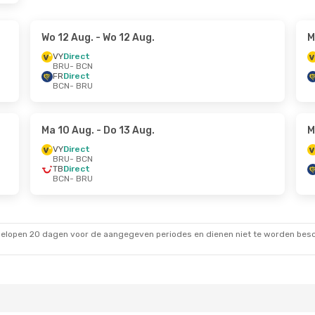
Wo 12 Aug.
- Wo 12 Aug.
M
VY
Direct
BRU
- BCN
FR
Direct
BCN
- BRU
Ma 10 Aug.
- Do 13 Aug.
M
VY
Direct
BRU
- BCN
TB
Direct
BCN
- BRU
gelopen 20 dagen voor de aangegeven periodes en dienen niet te worden besch