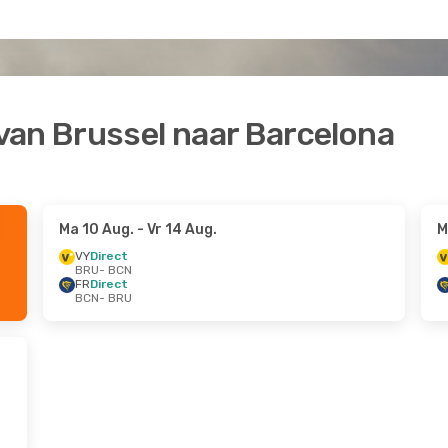
van Brussel naar Barcelona
Ma 10 Aug.
- Vr 14 Aug.
M
VY
Direct
BRU
- BCN
FR
Direct
BCN
- BRU