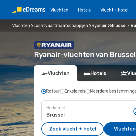
Vluchten
Hotels
Vlucht + hotel
Vluchten
Luchtvaartmaatschappijen
Ryanair
Brussel - B
Ryanair-vluchten van Brusse
Vluchten
Hotels
Vlu
Retour
Enkele reis
Meerdere bestemming
Herkomst
Zoek vlucht + hotel
Vluchten