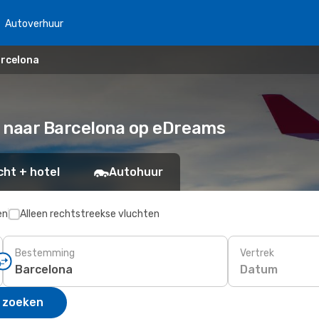
Autoverhuur
arcelona
l naar Barcelona op eDreams
cht + hotel
Autohuur
en
Alleen rechtstreekse vluchten
Bestemming
Vertrek
Datum
 zoeken