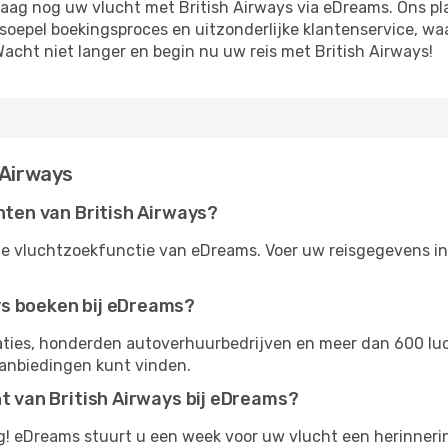
ag nog uw vlucht met British Airways via eDreams. Ons pl
soepel boekingsproces en uitzonderlijke klantenservice, waa
acht niet langer en begin nu uw reis met British Airways!
 Airways
chten van British Airways?
de vluchtzoekfunctie van eDreams. Voer uw reisgegevens in 
ys boeken bij eDreams?
ties, honderden autoverhuurbedrijven en meer dan 600 lu
aanbiedingen kunt vinden.
ht van British Airways bij eDreams?
ig! eDreams stuurt u een week voor uw vlucht een herinnerin