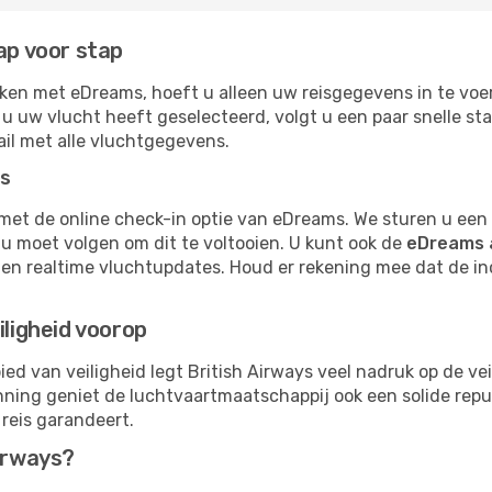
ap voor stap
oeken met eDreams, hoeft u alleen uw reisgegevens in te v
t u uw vlucht heeft geselecteerd, volgt u een paar snelle s
il met alle vluchtgegevens.
ys
 met de online check-in optie van eDreams. We sturen u ee
u moet volgen om dit te voltooien. U kunt ook de
eDreams 
en realtime vluchtupdates. Houd er rekening mee dat de in
iligheid voorop
ed van veiligheid legt British Airways veel nadruk op de ve
ing geniet de luchtvaartmaatschappij ook een solide repu
reis garandeert.
Airways?