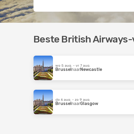
Beste British Airways
wo 5 aug. - vr 7 aug.
Brussel
naar
Newcastle
do 6 aug. - zo 9 aug.
Brussel
naar
Glasgow