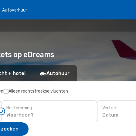
Autoverhuur
ckets op eDreams
cht + hotel
Autohuur
en
Alleen rechtstreekse vluchten
Bestemming
Vertrek
Datum
 zoeken