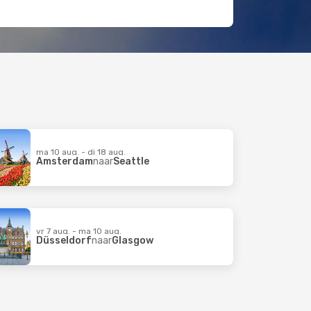
ma 10 aug. - di 18 aug.
Amsterdam
naar
Seattle
vr 7 aug. - ma 10 aug.
Düsseldorf
naar
Glasgow