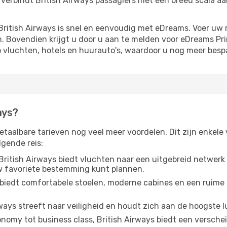
n verbindt British Airways passagiers met een breed scala 
ritish Airways is snel en eenvoudig met eDreams. Voer uw r
. Bovendien krijgt u door u aan te melden voor eDreams Pr
p vluchten, hotels en huurauto's, waardoor u nog meer besp
ays?
etaalbare tarieven nog veel meer voordelen. Dit zijn enkele
lgende reis:
British Airways biedt vluchten naar een uitgebreid netwerk
w favoriete bestemming kunt plannen.
 biedt comfortabele stoelen, moderne cabines en een ruime
ways streeft naar veiligheid en houdt zich aan de hoogste
nomy tot business class, British Airways biedt een verschei