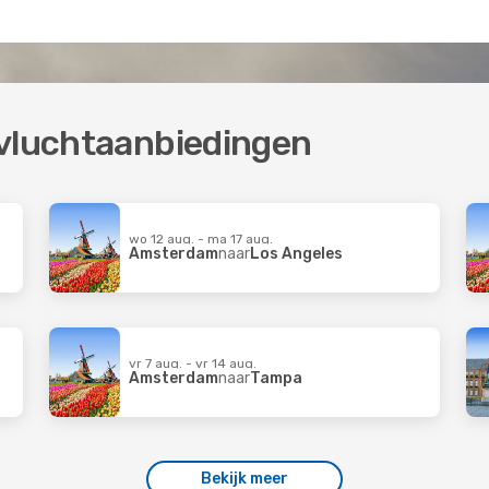
-vluchtaanbiedingen
wo 12 aug. - ma 17 aug.
Amsterdam
naar
Los Angeles
vr 7 aug. - vr 14 aug.
Amsterdam
naar
Tampa
Bekijk meer