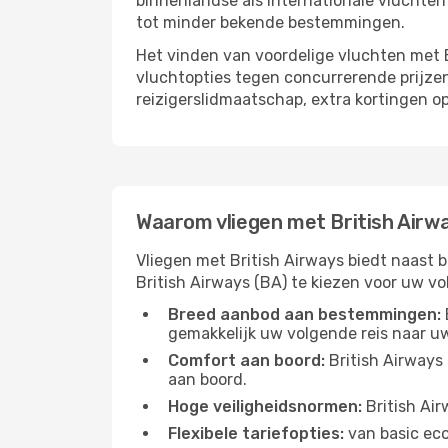
binnenlandse als internationale vluchte
tot minder bekende bestemmingen.
Het vinden van voordelige vluchten met B
vluchtopties tegen concurrerende prijzen
reizigerslidmaatschap, extra kortingen o
Waarom vliegen met British Airw
Vliegen met British Airways biedt naast b
British Airways (BA) te kiezen voor uw vo
Breed aanbod aan bestemmingen:
gemakkelijk uw volgende reis naar u
Comfort aan boord:
British Airways
aan boord.
Hoge veiligheidsnormen:
British Air
Flexibele tariefopties:
van basic eco