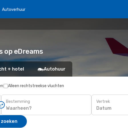
Autoverhuur
ts op eDreams
cht + hotel
Autohuur
en
Alleen rechtstreekse vluchten
Bestemming
Vertrek
Datum
 zoeken