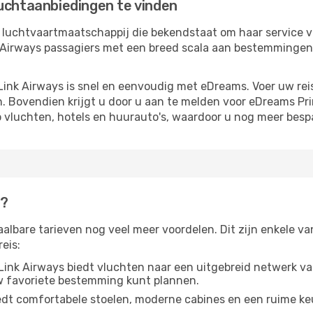
luchtaanbiedingen te vinden
luchtvaartmaatschappij die bekendstaat om haar service v
nk Airways passagiers met een breed scala aan bestemmingen
ink Airways is snel en eenvoudig met eDreams. Voer uw rei
. Bovendien krijgt u door u aan te melden voor eDreams Pr
p vluchten, hotels en huurauto's, waardoor u nog meer besp
s?
albare tarieven nog veel meer voordelen. Dit zijn enkele v
eis:
Link Airways biedt vluchten naar een uitgebreid netwerk va
w favoriete bestemming kunt plannen.
edt comfortabele stoelen, moderne cabines en een ruime k