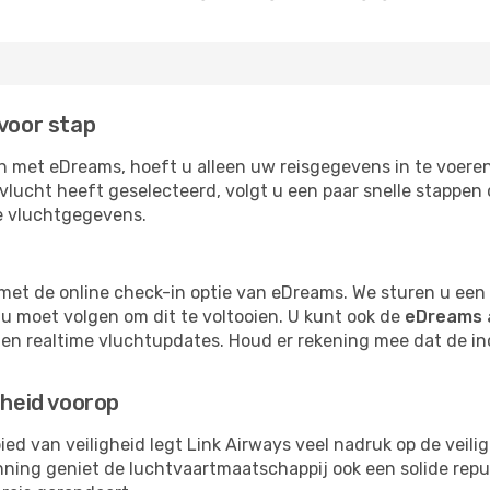
 voor stap
en met eDreams, hoeft u alleen uw reisgegevens in te voer
w vlucht heeft geselecteerd, volgt u een paar snelle stappe
le vluchtgegevens.
 met de online check-in optie van eDreams. We sturen u ee
u moet volgen om dit te voltooien. U kunt ook de
eDreams 
en realtime vluchtupdates. Houd er rekening mee dat de in
gheid voorop
ed van veiligheid legt Link Airways veel nadruk op de veili
ing geniet de luchtvaartmaatschappij ook een solide repu