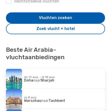
Rechtstreekse vluchten
Vluchten zoeken
Zoek vlucht + hotel
Beste Air Arabia-
vluchtaanbiedingen
do 13 aug. - di 18 aug.
Doha
naar
Sharjah
za 8 aug.
Warschau
naar
Tashkent