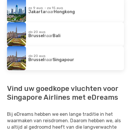
zo 9 aug. - za 15 aug.
Jakarta
naar
Hongkong
do 20 aug.
Brussel
naar
Bali
do 20 aug.
Brussel
naar
Singapour
Vind uw goedkope vluchten voor
Singapore Airlines met eDreams
Bij eDreams hebben we een lange traditie in het
waarmaken van reisdromen. Daarom hebben we, als
u altijd al gedroomd heeft van die langverwachte