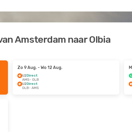
van Amsterdam naar Olbia
Zo 9 Aug.
- Wo 12 Aug.
M
U2
Direct
AMS
- OLB
U2
Direct
OLB
- AMS