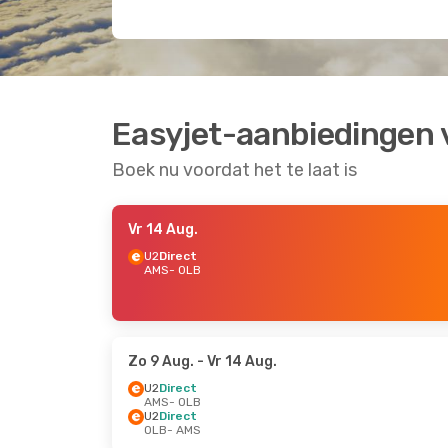
Easyjet-aanbiedingen 
Boek nu voordat het te laat is
Vr 14 Aug.
U2
Direct
AMS
- OLB
Zo 9 Aug.
- Vr 14 Aug.
U2
Direct
AMS
- OLB
U2
Direct
OLB
- AMS