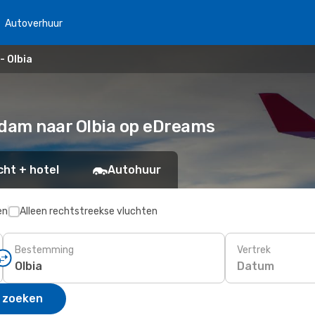
Autoverhuur
 Olbia
dam naar Olbia op eDreams
cht + hotel
Autohuur
en
Alleen rechtstreekse vluchten
Bestemming
Vertrek
Datum
 zoeken