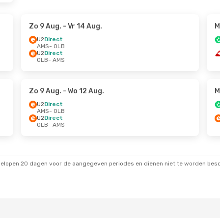
Zo 9 Aug.
- Vr 14 Aug.
M
U2
Direct
AMS
- OLB
U2
Direct
OLB
- AMS
Zo 9 Aug.
- Wo 12 Aug.
M
U2
Direct
AMS
- OLB
U2
Direct
OLB
- AMS
gelopen 20 dagen voor de aangegeven periodes en dienen niet te worden besch