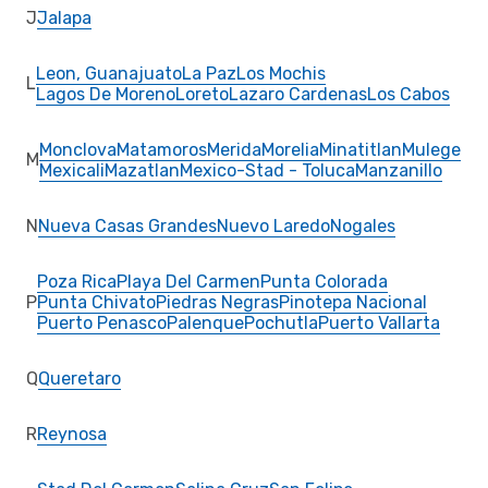
J
Jalapa
Leon, Guanajuato
La Paz
Los Mochis
L
Lagos De Moreno
Loreto
Lazaro Cardenas
Los Cabos
Monclova
Matamoros
Merida
Morelia
Minatitlan
Mulege
M
Mexicali
Mazatlan
Mexico-Stad - Toluca
Manzanillo
N
Nueva Casas Grandes
Nuevo Laredo
Nogales
Poza Rica
Playa Del Carmen
Punta Colorada
P
Punta Chivato
Piedras Negras
Pinotepa Nacional
Puerto Penasco
Palenque
Pochutla
Puerto Vallarta
Q
Queretaro
R
Reynosa