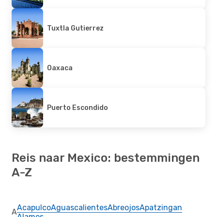
Tuxtla Gutierrez
Oaxaca
Puerto Escondido
Reis naar Mexico: bestemmingen
A-Z
Acapulco
Aguascalientes
Abreojos
Apatzingan
A
Alamos