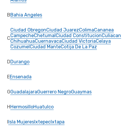
B
Bahia Angeles
Ciudad Obregon
Ciudad Juarez
Colima
Cananea
Campeche
Chetumal
Ciudad Constitucion
Culiacan
C
Chihuahua
Cuernavaca
Ciudad Victoria
Celaya
Cozumel
Ciudad Mante
Cotija De La Paz
D
Durango
E
Ensenada
G
Guadalajara
Guerrero Negro
Guaymas
H
Hermosillo
Huatulco
I
Isla Mujeres
Ixtepec
Ixtapa