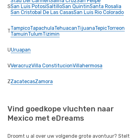
Stad Del Carmen
Salina Cruz
San Felipe
S
San Luis Potosi
Saltillo
San Quintin
Santa Rosalia
San Cristobal De Las Casas
San Luis Rio Colorado
Tampico
Tapachula
Tehuacan
Tijuana
Tepic
Torreon
T
Tamuin
Tulum
Tizimin
U
Uruapan
V
Veracruz
Villa Constitucion
Villahermosa
Z
Zacatecas
Zamora
Vind goedkope vluchten naar
Mexico met eDreams
Droomt u al over uw volgende grote avontuur? Stelt