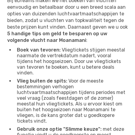
Bij eDreams maken we het boeken van vluchten
eenvoudig en betaalbaar door u een breed scala aan
opties van duizenden luchtvaartmaatschappijen te
bieden, zodat u vluchten van topkwaliteit tegen de
beste prijzen kunt vinden. Daarnaast geven we u ook
5 handige tips om geld te besparen op uw
volgende vlucht naar Moanamani
:
Boek van tevoren:
Vliegtickets stijgen meestal
naarmate de vertrekdatum nadert, vooral
tijdens het hoogseizoen. Door uw vliegtickets
van tevoren te boeken, kunt u betere deals
vinden.
Vlieg buiten de spits:
Voor de meeste
bestemmingen verhogen
luchtvaartmaatschappijen tijdens periodes met
veel vraag (zoals feestdagen of de zomer)
meestal hun vliegtickets. Als u ervoor kiest om
buiten het hoogseizoen naar Moanamani te
vliegen, is de kans groter dat u goedkopere
tickets vindt.
Gebruik onze optie "Slimme keuze":
met deze
functie vindt u de goedkoopste en meest