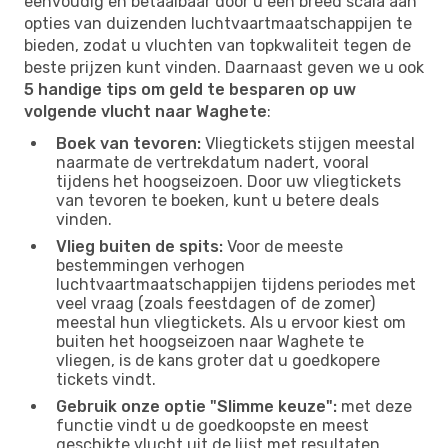
eenvoudig en betaalbaar door u een breed scala aan
opties van duizenden luchtvaartmaatschappijen te
bieden, zodat u vluchten van topkwaliteit tegen de
beste prijzen kunt vinden. Daarnaast geven we u ook
5 handige tips om geld te besparen op uw
volgende vlucht naar Waghete
:
Boek van tevoren:
Vliegtickets stijgen meestal
naarmate de vertrekdatum nadert, vooral
tijdens het hoogseizoen. Door uw vliegtickets
van tevoren te boeken, kunt u betere deals
vinden.
Vlieg buiten de spits:
Voor de meeste
bestemmingen verhogen
luchtvaartmaatschappijen tijdens periodes met
veel vraag (zoals feestdagen of de zomer)
meestal hun vliegtickets. Als u ervoor kiest om
buiten het hoogseizoen naar Waghete te
vliegen, is de kans groter dat u goedkopere
tickets vindt.
Gebruik onze optie "Slimme keuze":
met deze
functie vindt u de goedkoopste en meest
geschikte vlucht uit de lijst met resultaten