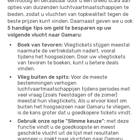
eenvoudig en betaalbaar door u een breed scala aan
opties van duizenden luchtvaartmaatschappijen te
bieden, zodat u vluchten van topkwaliteit tegen de
beste prijzen kunt vinden. Daarnaast geven we u ook
5 handige tips om geld te besparen op uw
volgende vlucht naar Oamaru
:
Boek van tevoren:
Vliegtickets stijgen meestal
naarmate de vertrekdatum nadert, vooral
tijdens het hoogseizoen. Door uw vliegtickets
van tevoren te boeken, kunt u betere deals
vinden.
Vlieg buiten de spits:
Voor de meeste
bestemmingen verhogen
luchtvaartmaatschappijen tijdens periodes met
veel vraag (zoals feestdagen of de zomer)
meestal hun vliegtickets. Als u ervoor kiest om
buiten het hoogseizoen naar Oamaru te vliegen,
is de kans groter dat u goedkopere tickets vindt.
Gebruik onze optie "Slimme keuze":
met deze
functie vindt u de goedkoopste en meest
geschikte vlucht uit de lijst met resultaten
wanneer u zoekt naar vluchten naar Oamaru