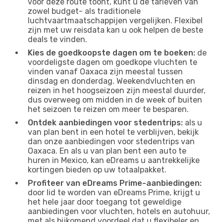
voor deze route toont, kunt u de tarieven van
zowel budget- als traditionele
luchtvaartmaatschappijen vergelijken. Flexibel
zijn met uw reisdata kan u ook helpen de beste
deals te vinden.
Kies de goedkoopste dagen om te boeken:
de
voordeligste dagen om goedkope vluchten te
vinden vanaf Oaxaca zijn meestal tussen
dinsdag en donderdag. Weekendvluchten en
reizen in het hoogseizoen zijn meestal duurder,
dus overweeg om midden in de week of buiten
het seizoen te reizen om meer te besparen.
Ontdek aanbiedingen voor stedentrips:
als u
van plan bent in een hotel te verblijven, bekijk
dan onze aanbiedingen voor stedentrips van
Oaxaca. En als u van plan bent een auto te
huren in Mexico, kan eDreams u aantrekkelijke
kortingen bieden op uw totaalpakket.
Profiteer van eDreams Prime-aanbiedingen:
door lid te worden van eDreams Prime, krijgt u
het hele jaar door toegang tot geweldige
aanbiedingen voor vluchten, hotels en autohuur,
met als bijkomend voordeel dat u flexibeler en