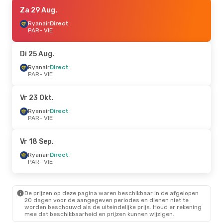
Vr 11 Sep.
Za 29 Aug.
- Zo 13 Sep.
Ryanair
Ryanair
Direct
Direct
PAR
PAR
- VIE
- VIE
Ryanair
Direct
VIE
- PAR
Di 25 Aug.
Za 5 Sep.
Ryanair
Direct
- Ma 7 Sep.
PAR
- VIE
Ryanair
Direct
PAR
- VIE
Ryanair
Direct
Vr 23 Okt.
VIE
- PAR
Ryanair
Direct
PAR
- VIE
Ma 24 Aug.
- Di 25 Aug.
Ryanair
Direct
Vr 18 Sep.
PAR
- VIE
Condor
1 Stop
Ryanair
Direct
VIE
- PAR
PAR
- VIE
De prijzen op deze pagina waren beschikbaar in de afgelopen
20 dagen voor de aangegeven periodes en dienen niet te
worden beschouwd als de uiteindelijke prijs. Houd er rekening
mee dat beschikbaarheid en prijzen kunnen wijzigen.