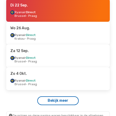
Di 22 Sep.
Di 22 Sep.
- Di 29 Sep.
Ryanair
Ryanair
Direct
Direct
Brussel
Brussel
- Praag
- Praag
Ryanair
Direct
Praag
- Brussel
Wo 26 Aug.
Di 1 Sep.
Ryanair
- Do 3 Sep.
Direct
Krakau
- Praag
Ryanair
Direct
Brussel
- Praag
Ryanair
Direct
Za 12 Sep.
Praag
- Brussel
Ryanair
Direct
Brussel
- Praag
Di 8 Sep.
- Di 15 Sep.
Ryanair
Direct
Zo 4 Okt.
Brussel
- Praag
Ryanair
Direct
Ryanair
Direct
Praag
- Brussel
Brussel
- Praag
Di 6 Okt.
- Za 10 Okt.
Bekijk meer
Ryanair
Direct
Brussel
- Praag
Ryanair
Direct
Praag
- Brussel
De prijzen op deze pagina waren beschikbaar in de afgelopen