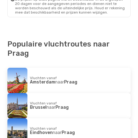
20 dagen voor de aangegeven periodes en dienen niet te
worden beschouwd als de uiteindelijke prijs. Houd er rekening
mee dat beschikbaarheid en prijzen kunnen wijzigen.
Populaire vluchtroutes naar
Praag
Vluchten vanaf
Amsterdam
naar
Praag
Vluchten vanaf
Brussel
naar
Praag
Vluchten vanaf
Eindhoven
naar
Praag