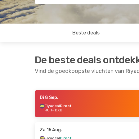
Beste deals
De beste deals ontdek
Vind de goedkoopste vluchten van Riyad
Di 8 Sep.
Do 20 Aug.
- Zo 23 Aug.
Zo 20 Sep.
- Wo 
Flyadeal
Direct
RUH
- DXB
Flyadeal
Direct
Flyadeal
Direct
RUH
- DXB
RUH
- DXB
Flyadeal
Direct
Flyadeal
Direct
DXB
- RUH
DXB
- RUH
Za 15 Aug.
Flyadeal
Direct