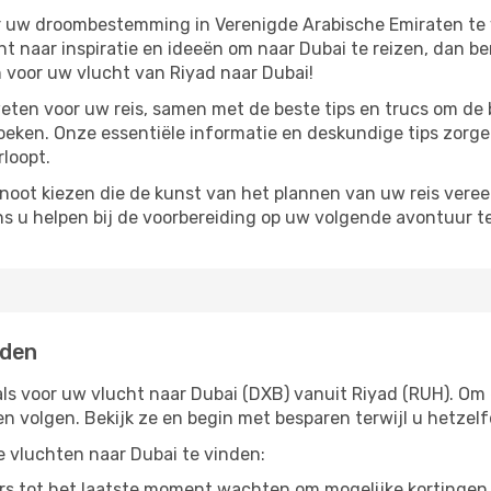
ar uw droombestemming in Verenigde Arabische Emiraten te v
nt naar inspiratie en ideeën om naar Dubai te reizen, dan be
voor uw vlucht van Riyad naar Dubai!
eten voor uw reis, samen met de beste tips en trucs om de 
oeken. Onze essentiële informatie en deskundige tips zorge
rloopt.
noot kiezen die de kunst van het plannen van uw reis vere
ns u helpen bij de voorbereiding op uw volgende avontuur te
nden
ls voor uw vlucht naar Dubai (DXB) vanuit Riyad (RUH). Om e
en volgen. Bekijk ze en begin met besparen terwijl u hetze
pe vluchten naar Dubai te vinden:
s tot het laatste moment wachten om mogelijke kortingen 