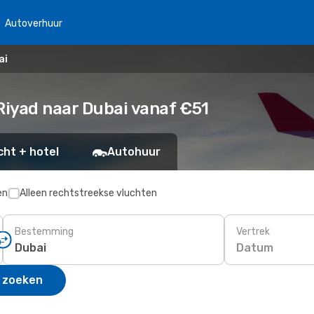
Autoverhuur
ai
iyad naar Dubai vanaf €51
cht + hotel
Autohuur
en
Alleen rechtstreekse vluchten
Bestemming
Vertrek
Datum
 zoeken