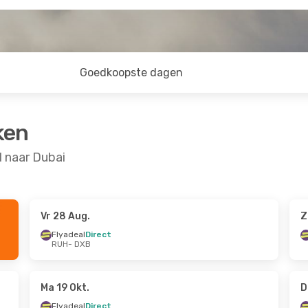
Goedkoopste dagen
ken
 naar Dubai
Vr 28 Aug.
Z
23 Sep.
Flyadeal
Direct
RUH
- DXB
Ma 19 Okt.
D
Flyadeal
Direct