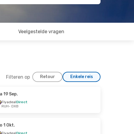
Veelgestelde vragen
Filteren op
Retour
Enkele reis
a 19 Sep.
Flyadeal
Direct
RUH
- DXB
o 1 Okt.
Flyadeal
Direct