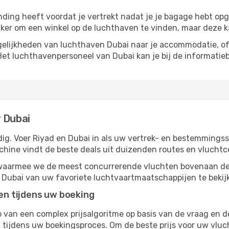
inding heeft voordat je vertrekt nadat je je bagage hebt op
ijker om een ​​winkel op de luchthaven te vinden, maar deze 
elijkheden van luchthaven Dubai naar je accommodatie, of h
Het luchthavenpersoneel van Dubai kan je bij de informatieb
r Dubai
g. Voer Riyad en Dubai in als uw vertrek- en bestemmingsst
chine vindt de beste deals uit duizenden routes en vluchtc
, waarmee we de meest concurrerende vluchten bovenaan de
r Dubai van uw favoriete luchtvaartmaatschappijen te bekij
ten tijdens uw boeking
van een complex prijsalgoritme op basis van de vraag en d
tijdens uw boekingsproces. Om de beste prijs voor uw vluc