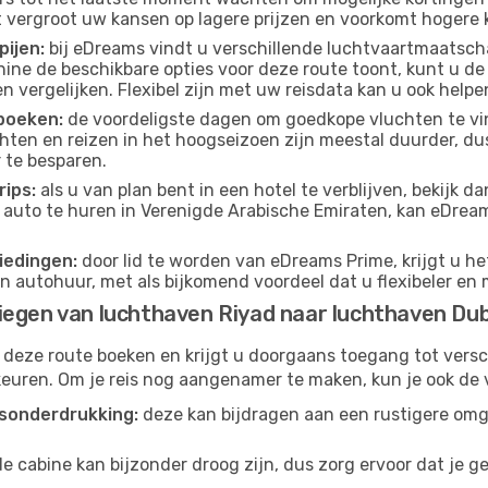
t vergroot uw kansen op lagere prijzen en voorkomt hogere k
pijen:
bij eDreams vindt u verschillende luchtvaartmaatsch
ne de beschikbare opties voor deze route toont, kunt u de
 vergelijken. Flexibel zijn met uw reisdata kan u ook helpe
boeken:
de voordeligste dagen om goedkope vluchten te vi
ten en reizen in het hoogseizoen zijn meestal duurder, d
 te besparen.
ips:
als u van plan bent in een hotel te verblijven, bekijk 
n auto te huren in Verenigde Arabische Emiraten, kan eDream
iedingen:
door lid te worden van eDreams Prime, krijgt u he
n autohuur, met als bijkomend voordeel dat u flexibeler en 
iegen van luchthaven Riyad naar luchthaven Dub
 deze route boeken en krijgt u doorgaans toegang tot vers
euren. Om je reis nog aangenamer te maken, kun je ook de 
sonderdrukking:
deze kan bijdragen aan een rustigere omg
de cabine kan bijzonder droog zijn, dus zorg ervoor dat je 