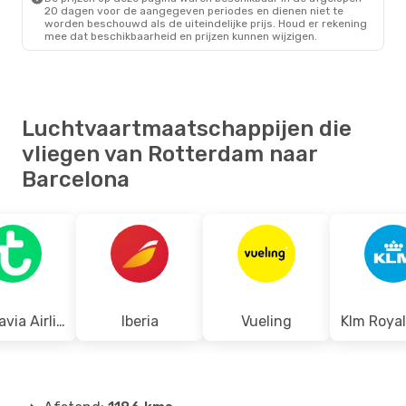
Wo 14 Okt.
- Do 15 Okt.
20 dagen voor de aangegeven periodes en dienen niet te
worden beschouwd als de uiteindelijke prijs. Houd er rekening
Transavia Airlines
mee dat beschikbaarheid en prijzen kunnen wijzigen.
Direct
RTM
- BCN
Transavia Airlines
Direct
BCN
- RTM
Luchtvaartmaatschappijen die
vliegen van Rotterdam naar
Barcelona
Transavia Airlines
Iberia
Vueling