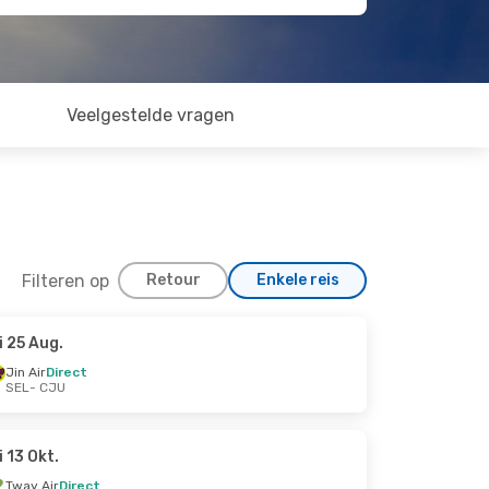
Veelgestelde vragen
Filteren op
Retour
Enkele reis
i 25 Aug.
Jin Air
Direct
SEL
- CJU
i 13 Okt.
Tway Air
Direct