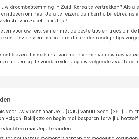
ar uw droombestemming in Zuid-Korea te vertrekken? Als u e
ie en ideeën om naar Jeju te reizen, dan bent u bij eDreams 
 vlucht van Seoel naar Jeju!
eten voor uw reis, samen met de beste tips en trucs om de 
oeken. Onze essentiële informatie en deskundige tips zorge
noot kiezen die de kunst van het plannen van uw reis vere
ns u helpen bij de voorbereiding op uw volgende avontuur te
nden
ls voor uw vlucht naar Jeju (CJU) vanuit Seoel (SEL). Om er 
en volgen. Bekijk ze en begin met besparen terwijl u hetze
pe vluchten naar Jeju te vinden:
s tot het laatste moment wachten om mogelijke kortingen 