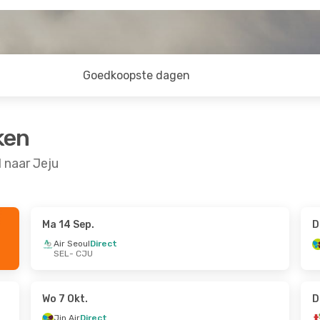
Goedkoopste dagen
ken
 naar Jeju
Ma 14 Sep.
D
 27 Aug.
Za 5 Sep.
- Ma 7 Sep.
Air Seoul
Direct
SEL
- CJU
Jin Air
Direct
SEL
- CJU
Jin Air
Direct
CJU
- SEL
Wo 7 Okt.
D
Jin Air
Direct