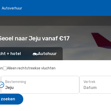
Autoverhuur
eoel naar Jeju vanaf €17
cht + hotel
Autohuur
en
Alleen rechtstreekse vluchten
Bestemming
Vertrek
Datum
 zoeken