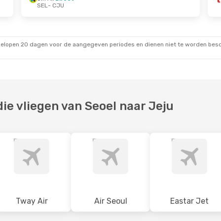
SEL
- CJU
5 Okt.
Wo 14 Okt.
- Za 17 Okt.
Tway Air
Direct
SEL
- CJU
Air Seoul
Direct
CJU
- SEL
gelopen 20 dagen voor de aangegeven periodes en dienen niet te worden besch
e vliegen van Seoel naar Jeju
Tway Air
Air Seoul
Eastar Jet