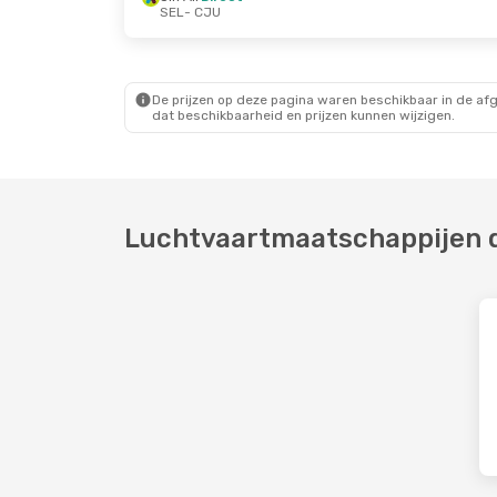
SEL
- CJU
Di 29 Sep.
- Vr 2 Okt.
Ma 12 Okt.
- Do 1
Jin Air
Direct
Jin Air
Direct
SEL
- CJU
SEL
- CJU
Jin Air
Direct
Air Seoul
Direct
CJU
- SEL
CJU
- SEL
De prijzen op deze pagina waren beschikbaar in de af
dat beschikbaarheid en prijzen kunnen wijzigen.
Luchtvaartmaatschappijen di