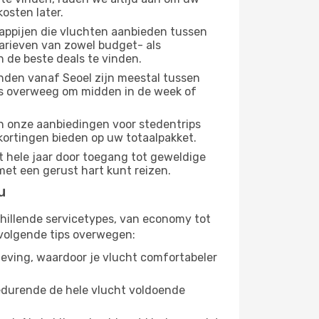
osten later.
appijen die vluchten aanbieden tussen
tarieven van zowel budget- als
n de beste deals te vinden.
nden vanaf Seoel zijn meestal tussen
us overweeg om midden in de week of
dan onze aanbiedingen voor stedentrips
 kortingen bieden op uw totaalpakket.
t hele jaar door toegang tot geweldige
met een gerust hart kunt reizen.
u
chillende servicetypes, van economy tot
volgende tips overwegen:
eving, waardoor je vlucht comfortabeler
gedurende de hele vlucht voldoende