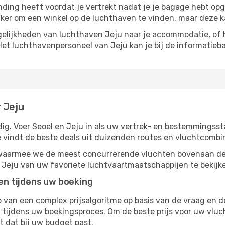
inding heeft voordat je vertrekt nadat je je bagage hebt op
ijker om een ​​winkel op de luchthaven te vinden, maar deze 
elijkheden van luchthaven Jeju naar je accommodatie, of he
Het luchthavenpersoneel van Jeju kan je bij de informatieba
 Jeju
g. Voer Seoel en Jeju in als uw vertrek- en bestemmingssta
 vindt de beste deals uit duizenden routes en vluchtcombin
, waarmee we de meest concurrerende vluchten bovenaan de
r Jeju van uw favoriete luchtvaartmaatschappijen te bekijk
ten tijdens uw boeking
van een complex prijsalgoritme op basis van de vraag en d
tijdens uw boekingsproces. Om de beste prijs voor uw vluc
dt dat bij uw budget past.