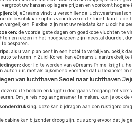
t vergroot uw kansen op lagere prijzen en voorkomt hogere k
pijen:
bij eDreams vindt u verschillende luchtvaartmaatsch
e de beschikbare opties voor deze route toont, kunt u de 
 vergelijken. Flexibel zijn met uw reisdata kan u ook helpe
boeken:
de voordeligste dagen om goedkope vluchten te vi
ten en reizen in het hoogseizoen zijn meestal duurder, d
 te besparen.
ips:
als u van plan bent in een hotel te verblijven, bekijk 
n auto te huren in Zuid-Korea, kan eDreams u aantrekkelijke
iedingen:
door lid te worden van eDreams Prime, krijgt u he
n autohuur, met als bijkomend voordeel dat u flexibeler en 
iegen van luchthaven Seoel naar luchthaven Jej
 deze route boeken en krijgt u doorgaans toegang tot vers
euren. Om je reis nog aangenamer te maken, kun je ook de 
sonderdrukking:
deze kan bijdragen aan een rustigere omg
de cabine kan bijzonder droog zijn, dus zorg ervoor dat je 