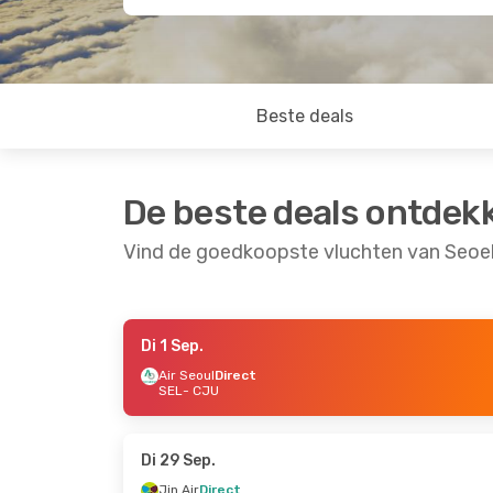
Beste deals
De beste deals ontdek
Vind de goedkoopste vluchten van Seoel
Di 1 Sep.
Di 8 Sep.
- Wo 9 Sep.
Ma 24 Aug.
- Do
Air Seoul
Direct
SEL
- CJU
Jin Air
Direct
Tway Air
Direct
SEL
- CJU
SEL
- CJU
Jin Air
Direct
Air Seoul
Direct
CJU
- SEL
CJU
- SEL
Di 29 Sep.
Jin Air
Direct