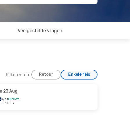
Veelgestelde vragen
Filteren op
Retour
Enkele reis
o 23 Aug.
Ajet
Direct
ZRH
- IST