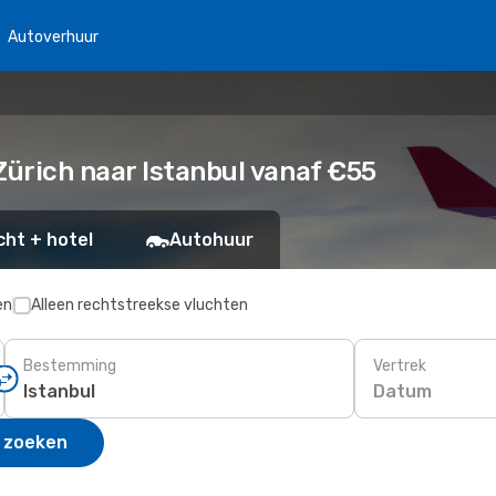
Autoverhuur
ürich naar Istanbul vanaf €55
cht + hotel
Autohuur
en
Alleen rechtstreekse vluchten
Bestemming
Vertrek
Datum
 zoeken