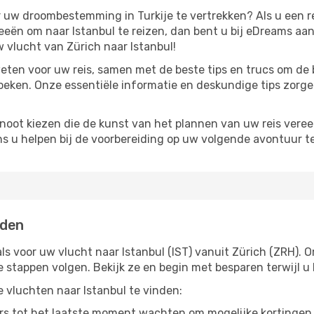
ar uw droombestemming in Turkije te vertrekken? Als u een r
ideeën om naar Istanbul te reizen, dan bent u bij eDreams aa
 vlucht van Zürich naar Istanbul!
eten voor uw reis, samen met de beste tips en trucs om de 
eken. Onze essentiële informatie en deskundige tips zorgen 
noot kiezen die de kunst van het plannen van uw reis vere
ns u helpen bij de voorbereiding op uw volgende avontuur te
nden
ls voor uw vlucht naar Istanbul (IST) vanuit Zürich (ZRH). O
ge stappen volgen. Bekijk ze en begin met besparen terwijl
e vluchten naar Istanbul te vinden:
s tot het laatste moment wachten om mogelijke kortingen 