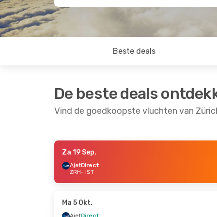
Beste deals
De beste deals ontdek
Vind de goedkoopste vluchten van Zürich
Za 19 Sep.
Do 17 Sep.
- Ma 21 Sep.
Do 10 Sep.
- Ma 14
Ajet
Direct
ZRH
- IST
Pegasus Airlines
Direct
Ajet
Direct
ZRH
- IST
ZRH
- IST
Pegasus Airlines
Direct
Ajet
Direct
IST
- ZRH
IST
- ZRH
Ma 5 Okt.
Ajet
Direct