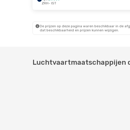
ZRH
- IST
Zo 11 Okt.
- Vr 16 Okt.
Ma 5 Okt.
- Do 8 O
Air Serbia
1 Stop
Ajet
Direct
ZRH
- IST
ZRH
- IST
Air Serbia
1 Stop
Ajet
Direct
IST
- ZRH
IST
- ZRH
De prijzen op deze pagina waren beschikbaar in de af
dat beschikbaarheid en prijzen kunnen wijzigen.
Luchtvaartmaatschappijen di