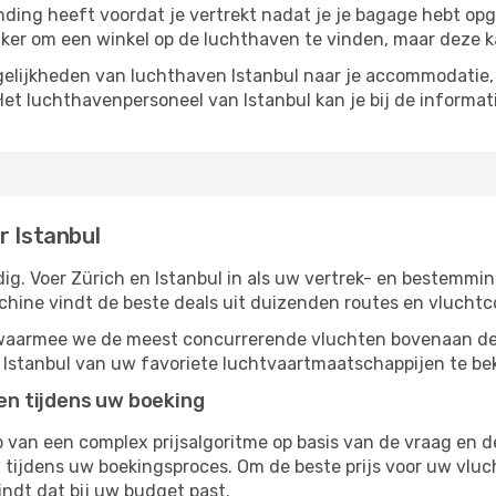
nding heeft voordat je vertrekt nadat je je bagage hebt opg
ijker om een ​​winkel op de luchthaven te vinden, maar deze 
lijkheden van luchthaven Istanbul naar je accommodatie, o
et luchthavenpersoneel van Istanbul kan je bij de informati
r Istanbul
g. Voer Zürich en Istanbul in als uw vertrek- en bestemmin
chine vindt de beste deals uit duizenden routes en vluchtc
, waarmee we de meest concurrerende vluchten bovenaan de
r Istanbul van uw favoriete luchtvaartmaatschappijen te bek
ten tijdens uw boeking
van een complex prijsalgoritme op basis van de vraag en d
tijdens uw boekingsproces. Om de beste prijs voor uw vluch
indt dat bij uw budget past.