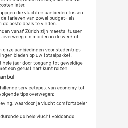
osten later.
appijen die vluchten aanbieden tussen
 de tarieven van zowel budget- als
n de beste deals te vinden.
nden vanaf Zürich zijn meestal tussen
us overweeg om midden in de week of
dan onze aanbiedingen voor stedentrips
rtingen bieden op uw totaalpakket.
t hele jaar door toegang tot geweldige
met een gerust hart kunt reizen.
tanbul
chillende servicetypes, van economy tot
volgende tips overwegen:
eving, waardoor je vlucht comfortabeler
gedurende de hele vlucht voldoende