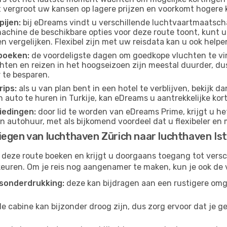
t vergroot uw kansen op lagere prijzen en voorkomt hogere k
pijen:
bij eDreams vindt u verschillende luchtvaartmaatsch
achine de beschikbare opties voor deze route toont, kunt u
 vergelijken. Flexibel zijn met uw reisdata kan u ook helpe
boeken:
de voordeligste dagen om goedkope vluchten te vi
ten en reizen in het hoogseizoen zijn meestal duurder, d
 te besparen.
ips:
als u van plan bent in een hotel te verblijven, bekijk 
n auto te huren in Turkije, kan eDreams u aantrekkelijke ko
iedingen:
door lid te worden van eDreams Prime, krijgt u he
n autohuur, met als bijkomend voordeel dat u flexibeler en 
iegen van luchthaven Zürich naar luchthaven Is
 deze route boeken en krijgt u doorgaans toegang tot vers
euren. Om je reis nog aangenamer te maken, kun je ook de 
sonderdrukking:
deze kan bijdragen aan een rustigere omg
de cabine kan bijzonder droog zijn, dus zorg ervoor dat je 