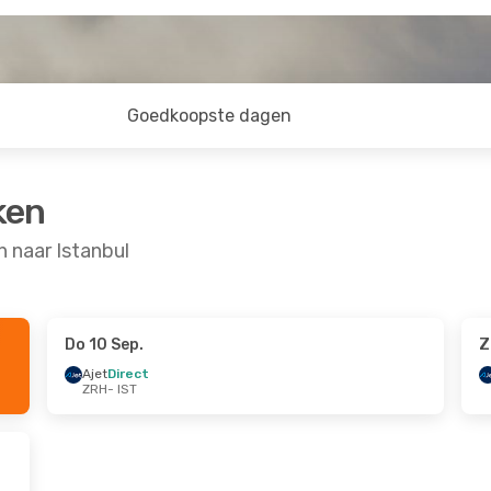
Goedkoopste dagen
ken
 naar Istanbul
Do 10 Sep.
Z
 Sep.
Za 22 Aug.
- Wo 2 Sep.
Ajet
Direct
ZRH
- IST
Pegasus Airlines
Direct
ZRH
- IST
Ajet
Direct
IST
- ZRH