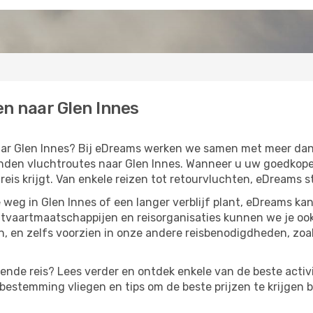
en naar Glen Innes
naar Glen Innes? Bij eDreams werken we samen met meer da
den vluchtroutes naar Glen Innes. Wanneer u uw goedkope vl
eis krijgt. Van enkele reizen tot retourvluchten, eDreams st
weg in Glen Innes of een langer verblijf plant, eDreams ka
htvaartmaatschappijen en reisorganisaties kunnen we je oo
 en zelfs voorzien in onze andere reisbenodigdheden, zoa
gende reis? Lees verder en ontdek enkele van de beste activi
estemming vliegen en tips om de beste prijzen te krijgen b