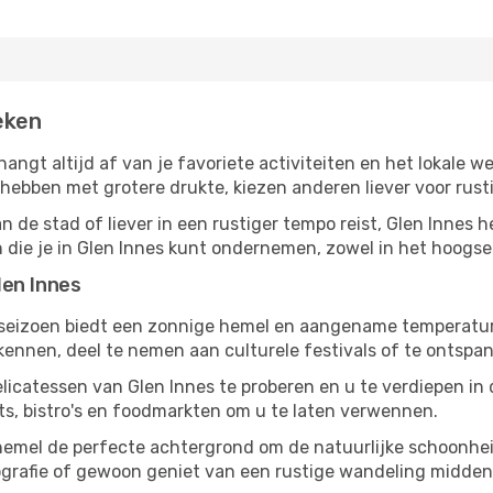
eken
 hangt altijd af van je favoriete activiteiten en het lokal
bben met grotere drukte, kiezen anderen liever voor rusti
 de stad of liever in een rustiger tempo reist, Glen Innes he
en die je in Glen Innes kunt ondernemen, zowel in het hoogse
len Innes
gseizoen biedt een zonnige hemel en aangename temperaturen
nnen, deel te nemen aan culturele festivals of te ontspan
licatessen van Glen Innes te proberen en u te verdiepen in
ts, bistro's en foodmarkten om u te laten verwennen.
 hemel de perfecte achtergrond om de natuurlijke schoonhei
tografie of gewoon geniet van een rustige wandeling midde