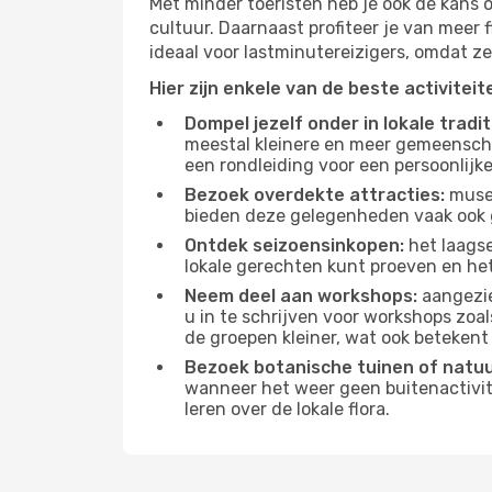
Met minder toeristen heb je ook de kans 
cultuur. Daarnaast profiteer je van meer f
ideaal voor lastminutereizigers, omdat ze
Hier zijn enkele van de beste activitei
Dompel jezelf onder in lokale tradit
meestal kleinere en meer gemeensch
een rondleiding voor een persoonlijke
Bezoek overdekte attracties:
musea
bieden deze gelegenheden vaak ook 
Ontdek seizoensinkopen:
het laagse
lokale gerechten kunt proeven en het
Neem deel aan workshops:
aangezie
u in te schrijven voor workshops zoal
de groepen kleiner, wat ook betekent 
Bezoek botanische tuinen of natu
wanneer het weer geen buitenactivit
leren over de lokale flora.