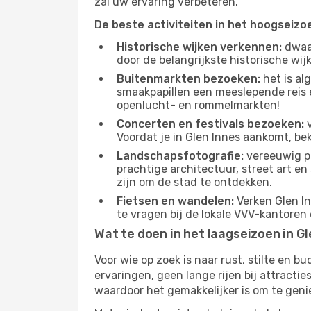
zal uw ervaring verbeteren.
De beste activiteiten in het hoogseizo
Historische wijken verkennen:
dwaal
door de belangrijkste historische wi
Buitenmarkten bezoeken:
het is al
smaakpapillen een meeslepende reis e
openlucht- en rommelmarkten!
Concerten en festivals bezoeken:
v
Voordat je in Glen Innes aankomt, be
Landschapsfotografie:
vereeuwig pr
prachtige architectuur, street art e
zijn om de stad te ontdekken.
Fietsen en wandelen:
Verken Glen In
te vragen bij de lokale VVV-kantoren
Wat te doen in het laagseizoen in Gl
Voor wie op zoek is naar rust, stilte en 
ervaringen, geen lange rijen bij attract
waardoor het gemakkelijker is om te geni