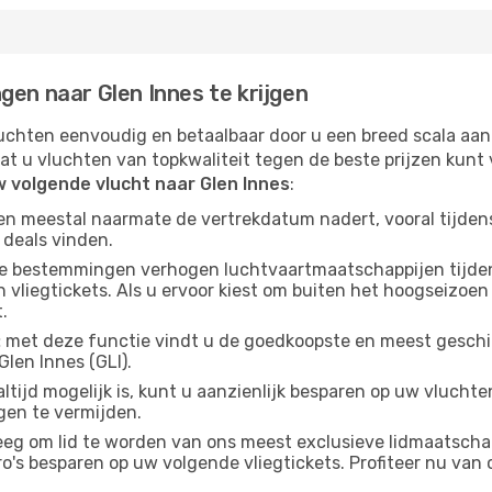
gen naar Glen Innes te krijgen
chten eenvoudig en betaalbaar door u een breed scala aan
at u vluchten van topkwaliteit tegen de beste prijzen kun
w volgende vlucht naar Glen Innes
:
gen meestal naarmate de vertrekdatum nadert, vooral tijden
 deals vinden.
e bestemmingen verhogen luchtvaartmaatschappijen tijdens
vliegtickets. Als u ervoor kiest om buiten het hoogseizoen n
.
:
met deze functie vindt u de goedkoopste en meest geschikt
len Innes (GLI).
ltijd mogelijk is, kunt u aanzienlijk besparen op uw vlucht
gen te vermijden.
g om lid te worden van ons meest exclusieve lidmaatschap
s besparen op uw volgende vliegtickets. Profiteer nu van o