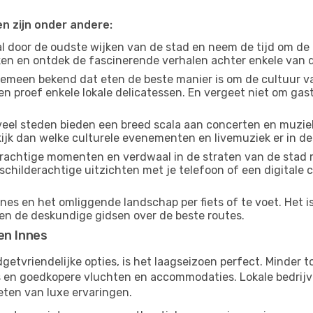
en zijn onder andere:
 door de oudste wijken van de stad en neem de tijd om de
jken en ontdek de fascinerende verhalen achter enkele van
gemeen bekend dat eten de beste manier is om de cultuur va
n proef enkele lokale delicatessen. En vergeet niet om ga
eel steden bieden een breed scala aan concerten en muziek
kijk dan welke culturele evenementen en livemuziek er in de
achtige momenten en verdwaal in de straten van de stad 
n schilderachtige uitzichten met je telefoon of een digital
nes en het omliggende landschap per fiets of te voet. Het i
 en de deskundige gidsen over de beste routes.
en Innes
budgetvriendelijke opties, is het laagseizoen perfect. Minder
ies en goedkopere vluchten en accommodaties. Lokale bedrijv
eten van luxe ervaringen.