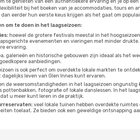
om te genieten van een authentiekere ervaring en je op een 
lexibiliteit bij het boeken van je accommodaties, tours en a
 dan eerder hun eerste keus krijgen als het gaat om populair
ten om te doen in het laagseizoen:
ies:
hoewel de grotere festivals meestal in het hoogseizoen 
apsgerichte evenementen en vieringen met minder drukte.
re ervaring.
, galerieën en historische gebouwen zijn ideaal als het weer
goedkopere aanbiedingen.
izoen is ook perfect om overdekte lokale markten te ontdek
 dagelijks leven van Glen Innes kunt ervaren.
n de weersomstandigheden in het laagseizoen ongunstig k
s pottenbakken, fotografie of lokale danslessen. In het laag
dat u meer kunt leren in de praktijk.
urreservaten:
veel lokale tuinen hebben overdekte ruimtes 
eiten toelaat. Ze bieden ook een geweldige ontsnapping aa