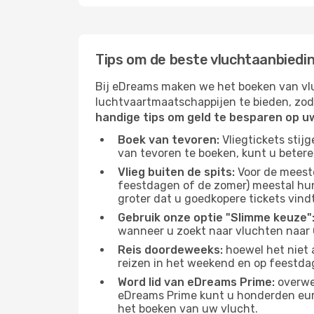
Tips om de beste vluchtaanbiedin
Bij eDreams maken we het boeken van vlu
luchtvaartmaatschappijen te bieden, zod
handige tips om geld te besparen op u
Boek van tevoren:
Vliegtickets stij
van tevoren te boeken, kunt u betere
Vlieg buiten de spits:
Voor de meest
feestdagen of de zomer) meestal hun 
groter dat u goedkopere tickets vindt
Gebruik onze optie "Slimme keuze"
wanneer u zoekt naar vluchten naar G
Reis doordeweeks:
hoewel het niet a
reizen in het weekend en op feestda
Word lid van eDreams Prime:
overwee
eDreams Prime kunt u honderden euro'
het boeken van uw vlucht.