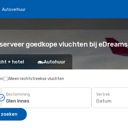
Autoverhuur
eserveer goedkope vluchten bij eDreams
cht + hotel
Autohuur
en
Alleen rechtstreekse vluchten
Bestemming
Vertrek
Datum
 zoeken