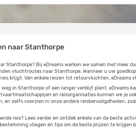
en naar Stanthorpe
 naar Stanthorpe? Bij eDreams werken we samen met meer d
den vluchtroutes naar Stanthorpe. Wanneer u uw goedkope v
eis krijgt. Van enkele reizen tot retourvluchten, eDreams st
weg in Stanthorpe of een langer verblijf plant, eDreams k
htvaartmaatschappijen en reisorganisaties kunnen we je oo
 en zelfs voorzien in onze andere reisbenodigdheden, zoa
lgende reis? Lees verder en ontdek enkele van de beste activ
estemming vliegen en tips om de beste prijzen te krijgen b