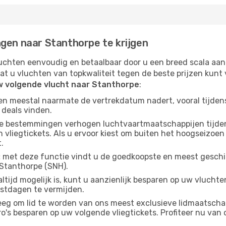
ngen naar Stanthorpe te krijgen
chten eenvoudig en betaalbaar door u een breed scala aan
at u vluchten van topkwaliteit tegen de beste prijzen kun
w volgende vlucht naar Stanthorpe
:
gen meestal naarmate de vertrekdatum nadert, vooral tijden
 deals vinden.
e bestemmingen verhogen luchtvaartmaatschappijen tijdens
vliegtickets. Als u ervoor kiest om buiten het hoogseizoen 
.
:
met deze functie vindt u de goedkoopste en meest geschikt
Stanthorpe (SNH).
altijd mogelijk is, kunt u aanzienlijk besparen op uw vluch
estdagen te vermijden.
g om lid te worden van ons meest exclusieve lidmaatschap
s besparen op uw volgende vliegtickets. Profiteer nu van o