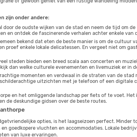
tografie of gewoon geniet van een rustige wandeling midde
en zijn onder andere:
 door de oudste wijken van de stad en neem de tijd om de
jken en ontdek de fascinerende verhalen achter enkele van
gemeen bekend dat eten de beste manier is om de cultuur va
n proef enkele lokale delicatessen. En vergeet niet om ga
eel steden bieden een breed scala aan concerten en muziek
kijk dan welke culturele evenementen en livemuziek er in d
achtige momenten en verdwaal in de straten van de stad 
n schilderachtige uitzichten met je telefoon of een digital
rpe en het omliggende landschap per fiets of te voet. Het 
 en de deskundige gidsen over de beste routes.
Stanthorpe
budgetvriendelijke opties, is het laagseizoen perfect. Minder
ies en goedkopere vluchten en accommodaties. Lokale bedrijv
eten van luxe ervaringen.