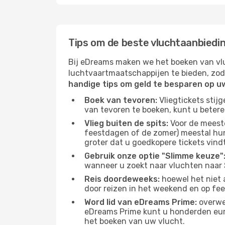
Tips om de beste vluchtaanbiedi
Bij eDreams maken we het boeken van vlu
luchtvaartmaatschappijen te bieden, zod
handige tips om geld te besparen op u
Boek van tevoren:
Vliegtickets stij
van tevoren te boeken, kunt u betere
Vlieg buiten de spits:
Voor de meest
feestdagen of de zomer) meestal hun 
groter dat u goedkopere tickets vindt
Gebruik onze optie "Slimme keuze"
wanneer u zoekt naar vluchten naar 
Reis doordeweeks:
hoewel het niet 
door reizen in het weekend en op fe
Word lid van eDreams Prime:
overwee
eDreams Prime kunt u honderden euro'
het boeken van uw vlucht.