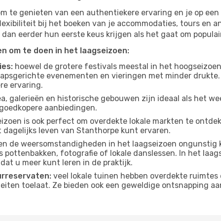
om te genieten van een authentiekere ervaring en je op een 
lexibiliteit bij het boeken van je accommodaties, tours en a
 dan eerder hun eerste keus krijgen als het gaat om populair
ten om te doen in het laagseizoen:
ies:
hoewel de grotere festivals meestal in het hoogseizoen 
apsgerichte evenementen en vieringen met minder drukte.
re ervaring.
, galerieën en historische gebouwen zijn ideaal als het weer
goedkopere aanbiedingen.
izoen is ook perfect om overdekte lokale markten te ontdek
 dagelijks leven van Stanthorpe kunt ervaren.
n de weersomstandigheden in het laagseizoen ongunstig k
s pottenbakken, fotografie of lokale danslessen. In het laag
dat u meer kunt leren in de praktijk.
urreservaten:
veel lokale tuinen hebben overdekte ruimtes 
eiten toelaat. Ze bieden ook een geweldige ontsnapping aa