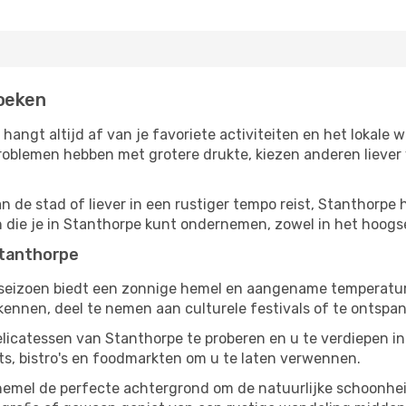
zoeken
 hangt altijd af van je favoriete activiteiten en het lokal
oblemen hebben met grotere drukte, kiezen anderen liever v
 de stad of liever in een rustiger tempo reist, Stanthorpe h
en die je in Stanthorpe kunt ondernemen, zowel in het hoogse
Stanthorpe
gseizoen biedt een zonnige hemel en aangename temperaturen
nnen, deel te nemen aan culturele festivals of te ontspan
elicatessen van Stanthorpe te proberen en u te verdiepen i
ts, bistro's en foodmarkten om u te laten verwennen.
 hemel de perfecte achtergrond om de natuurlijke schoonhe