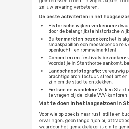
geïnteresseerd bent in vogels kijken, fo
zal uw ervaring verbeteren.
De beste activiteiten in het hoogseizo
Historische wijken verkennen:
dwaal
door de belangrijkste historische wi
Buitenmarkten bezoeken:
het is al
smaakpapillen een meeslepende reis e
openlucht- en rommelmarkten!
Concerten en festivals bezoeken:
v
Voordat je in Stanthorpe aankomt, be
Landschapsfotografie:
vereeuwig pr
prachtige architectuur, street art e
zijn om de stad te ontdekken.
Fietsen en wandelen:
Verken Stantho
te vragen bij de lokale VVV-kantoren
Wat te doen in het laagseizoen in 
Voor wie op zoek is naar rust, stilte en 
ervaringen, geen lange rijen bij attract
waardoor het gemakkelijker is om te geni