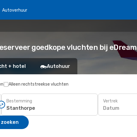
Autoverhuur
Reserveer goedkope vluchten bij eDream
cht + hotel
Autohuur
en
Alleen rechtstreekse vluchten
Bestemming
Vertrek
Datum
 zoeken